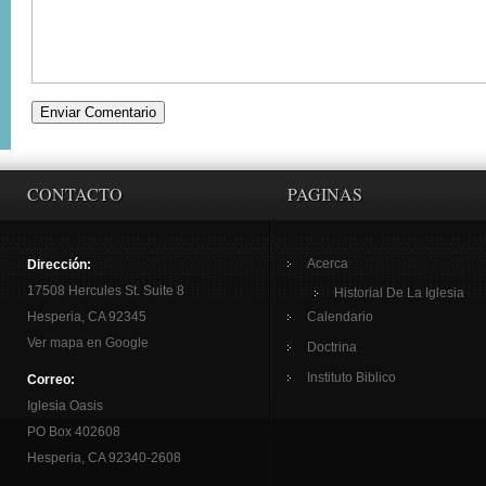
CONTACTO
PAGINAS
Acerca
Dirección:
17508 Hercules St. Suite 8
Historial De La Iglesia
Hesperia, CA 92345
Calendario
Ver mapa en Google
Doctrina
Instituto Biblico
Correo:
Iglesia Oasis
PO Box 402608
Hesperia, CA 92340-2608