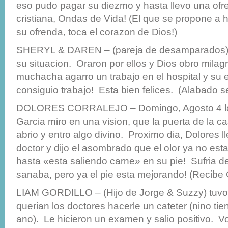
eso pudo pagar su diezmo y hasta llevo una ofre
cristiana, Ondas de Vida! (El que se propone a 
su ofrenda, toca el corazon de Dios!)
SHERYL & DAREN – (pareja de desamparados) q
su situacion. Oraron por ellos y Dios obro mila
muchacha agarro un trabajo en el hospital y su
consiguio trabajo! Esta bien felices. (Alabado s
DOLORES CORRALEJO – Domingo, Agosto 4 la
Garcia miro en una vision, que la puerta de la c
abrio y entro algo divino. Proximo dia, Dolores 
doctor y dijo el asombrado que el olor ya no esta
hasta «esta saliendo carne» en su pie! Sufria d
sanaba, pero ya el pie esta mejorando! (Recibe G
LIAM GORDILLO – (Hijo de Jorge & Suzzy) tuvo 
querian los doctores hacerle un cateter (nino t
ano). Le hicieron un examen y salio positivo. Vo