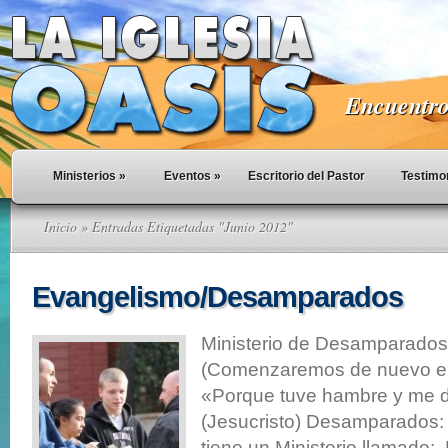
Encuentro 
Ministerios
»
Eventos
»
Escritorio del Pastor
Testimo
Inicio
» Entradas Etiquetadas "Junio 2012"
Evangelismo/Desamparados
Ministerio de Desamparado
(Comenzaremos de nuevo e
«Porque tuve hambre y me d
(Jesucristo) Desamparados: 
tiene un Ministerio llamado