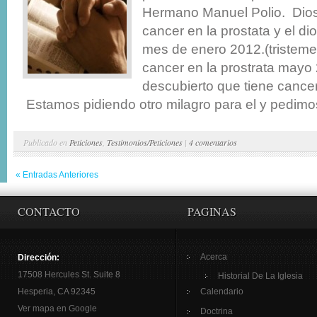
Hermano Manuel Polio. Dios
cancer en la prostata y el di
mes de enero 2012.(tristeme
cancer en la prostrata mayo
descubierto que tiene cancer
Estamos pidiendo otro milagro para el y pedimos
Publicado en
Peticiones
,
Testimonios/Peticiones
|
4 comentarios
« Entradas Anteriores
CONTACTO
PAGINAS
Acerca
Dirección:
17508 Hercules St. Suite 8
Historial De La Iglesia
Hesperia, CA 92345
Calendario
Ver mapa en Google
Doctrina