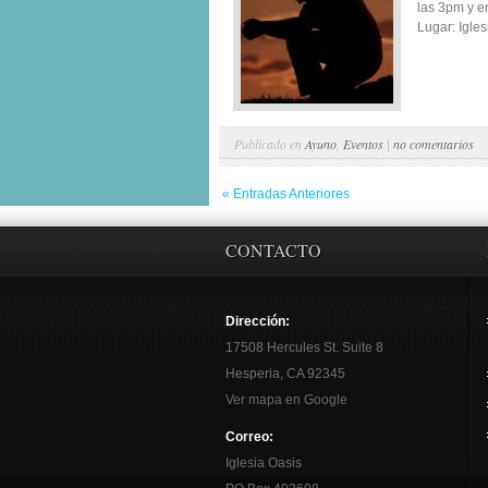
las 3pm y e
Lugar: Igles
Publicado en
Ayuno
,
Eventos
|
no comentarios
« Entradas Anteriores
CONTACTO
Dirección:
17508 Hercules St. Suite 8
Hesperia, CA 92345
Ver mapa en Google
Correo:
Iglesia Oasis