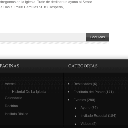
ntregamos en la iglesia. Trate de dedicar un ayuno al Senor.
ia Oasis 17508 Hercules St. #8 Hesperia,...
Leer Mas
PAGINAS
CATEGORIAS
Acerca
Destacados
(6)
Historial De La Iglesia
Escritorio del Pastor
(171)
Calendario
Eventos
(280)
Doctrina
Ayuno
(86)
Instituto Biblico
Invitado Especial
(184)
Videos
(5)