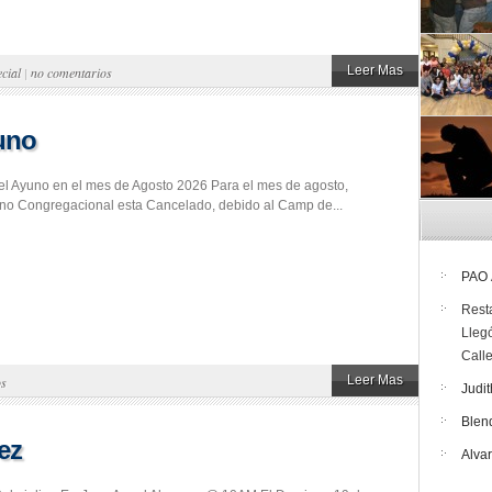
Leer Mas
cial
|
no comentarios
uno
l Ayuno en el mes de Agosto 2026 Para el mes de agosto,
no Congregacional esta Cancelado, debido al Camp de...
PAO
Rest
Lleg
Call
Leer Mas
os
Judit
Blen
ez
Alva