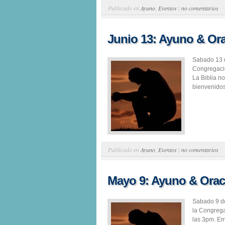
Publicado en
Ayuno
,
Eventos
|
no comentarios
Junio 13: Ayuno & Or
Sabado 13 
Congregacio
La Biblia n
bienvenidos
Publicado en
Ayuno
,
Eventos
|
no comentarios
Mayo 9: Ayuno & Orac
Sabado 9 d
la Congreg
las 3pm. Em