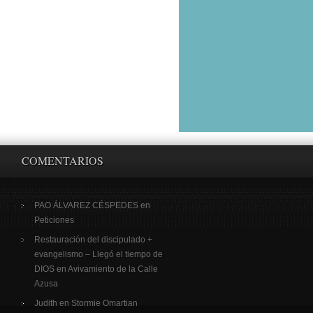
COMENTARIOS
PAO ÁLVAREZ CÉSPEDES
en
Peticiones
Restauración del discipulado +
evangelismo – Llegó el tiempo de
DIOS
en
Avivamiento de la Calle
Azusa
Judith
en
Stormie Omartian