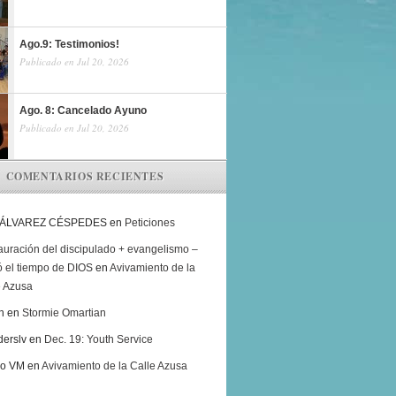
Ago.9: Testimonios!
Publicado en Jul 20, 2026
Ago. 8: Cancelado Ayuno
Publicado en Jul 20, 2026
COMENTARIOS RECIENTES
 ÁLVAREZ CÉSPEDES
en
Peticiones
auración del discipulado + evangelismo –
ó el tiempo de DIOS
en
Avivamiento de la
e Azusa
h
en
Stormie Omartian
derslv
en
Dec. 19: Youth Service
ro VM
en
Avivamiento de la Calle Azusa