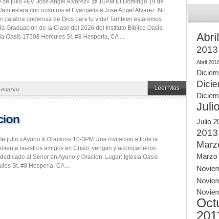
de julio «Ev. Jose Angel Alvarez» @ 10AM El Domingo 19 de
 10am estara con nosotros el Evangelista Jose Angel Alvarez. No
un palabra poderosa de Dios para tu vida! Tambien estaremos
a Graduacion de la Clase del 2026 del Instituto Biblico Oasis.
Abri
ia Oasis 17508 Hercules St. #8 Hesperia, CA ...
2013
Abril 201
Diciem
Dici
Leer Mas
entarios
Diciem
Juli
cion
Julio 
2013
e julio «Ayuno & Oracion» 10-3PM Una invitacion a toda la
Marz
ambien a nuestros amigos en Cristo, vengan y acompanenos
Marzo
 dedicado al Senor en Ayuno y Oracion. Lugar: Iglesia Oasis
les St. #8 Hesperia, CA ...
Novie
Novie
Novie
Oct
201