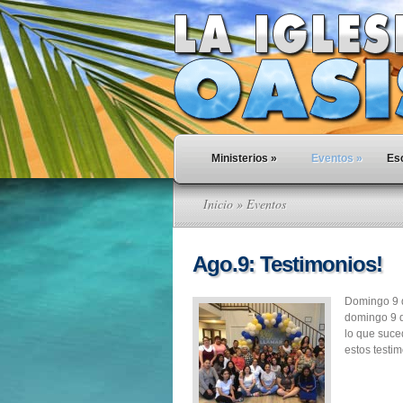
Ministerios
»
Eventos
»
Esc
Inicio
» Eventos
Ago.9: Testimonios!
Domingo 9 
domingo 9 d
lo que suce
estos testim