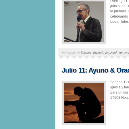
Domingo 19 
julio a las
te pierdas 
celebrando l
Lugar: Igles
Publicado en
Eventos
,
Invitado Especial
|
no com
Julio 11: Ayuno & Ora
Sabado 11 d
Iglesia y t
para un dia
17508 Hercu