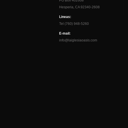
PO Box 402608
Hesperia, CA 92340-2608
Lineas:
Tel (760) 948-5260
E-mail:
info@laiglesiaoasis.com