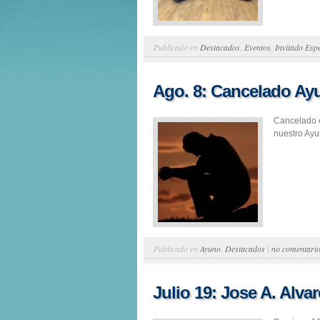
Publicado en
Destacados
,
Eventos
,
Invitado Espe
Ago. 8: Cancelado Ay
Cancelado e
nuestro Ayu
Publicado en
Ayuno
,
Destacados
|
no comentari
Julio 19: Jose A. Alvar