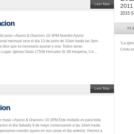
Leer Mas
2011
2015
S
acion
PA
de junio «Ayuno & Oracion» 10-3PM Nuestro Ayuno
nal mensual sera el dia 13 de junio de 10am hasta las 3pm.
"La igle
os dice que es necesario ayunar y orar. Todos seran
Cristo e
 Lugar: Iglesia Oasis 17508 Hercules St. #8 Hesperia, CA ...
Leer Mas
ion
e mayo «Ayuno & Oracion» 10-3PM Este invitado es para toda
acion el dia Sabado 9 de mayo comenzando a las 10am hasta
pezamos nuestro ayuno en sus casas el dia anterior, Viernes a