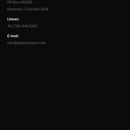
PO Box 402608
Hesperia, CA 92340-2608
Lineas:
Tel (760) 948-5260
E-mail:
info@laiglesiaoasis.com