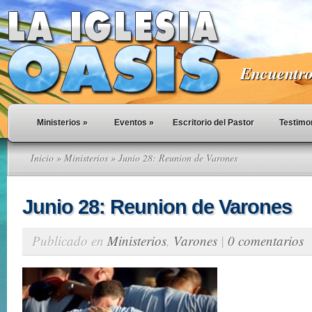
Encuentro 
Ministerios
»
Eventos
»
Escritorio del Pastor
Testimo
Inicio
»
Ministerios
» Junio 28: Reunion de Varones
Junio 28: Reunion de Varones
Publicado en
Ministerios
,
Varones
|
0 comentarios