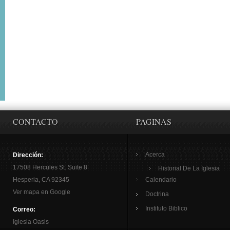
CONTACTO
PAGINAS
Acerca
Dirección:
17508 Hercules St. Suite 8
Historial De La Iglesia
Hesperia, CA 92345
Calendario
Ver mapa en Google
Doctrina
Instituto Biblico
Correo:
Iglesia Oasis