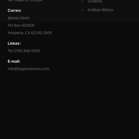
Ver mapa en Google
Doctrina
Instituto Biblico
Correo:
Iglesia Oasis
PO Box 402608
Hesperia, CA 92340-2608
Lineas:
Tel (760) 948-5260
E-mail:
info@laiglesiaoasis.com