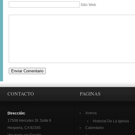
Sitio Web
CONTACTO
PAGINAS
Acerca
Dirección:
17508 Hercules St. Suite 8
Historial De La Iglesia
Hesperia, CA 92345
Calendario