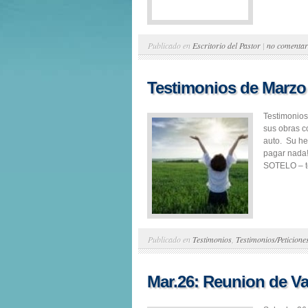
Publicado en
Escritorio del Pastor
|
no comentar
Testimonios de Marzo
Testimonios
sus obras c
auto. Su he
pagar nada
SOTELO – te
Publicado en
Testimonios
,
Testimonios/Peticione
Mar.26: Reunion de V