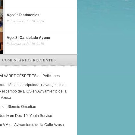
Ago.9: Testimonios!
Publicado en Jul 20, 2026
Ago. 8: Cancelado Ayuno
Publicado en Jul 20, 2026
COMENTARIOS RECIENTES
 ÁLVAREZ CÉSPEDES
en
Peticiones
auración del discipulado + evangelismo –
ó el tiempo de DIOS
en
Avivamiento de la
e Azusa
h
en
Stormie Omartian
derslv
en
Dec. 19: Youth Service
ro VM
en
Avivamiento de la Calle Azusa