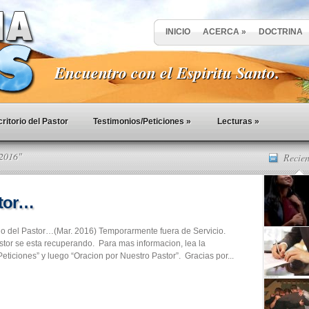
INICIO
ACERCA
»
DOCTRINA
Encuentro con el Espiritu Santo.
ritorio del Pastor
Testimonios/Peticiones
»
Lecturas
»
 2016"
Recien
stor…
rio del Pastor…(Mar. 2016) Temporarmente fuera de Servicio.
tor se esta recuperando. Para mas informacion, lea la
eticiones” y luego “Oracion por Nuestro Pastor”. Gracias por...