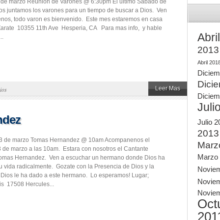
 de marzo Reunion de Varones @ 6:30pm El ultimo Sabado de
s juntamos los varones para un tiempo de buscar a Dios. Ven
nos, todo varon es bienvenido. Este mes estaremos en casa
Zarate 10355 11th Ave Hesperia, CA Para mas info, y hable
Abri
..
2013
Abril 201
Diciem
Dici
Leer Mas
ios
Diciem
Juli
ndez
Julio 
2013
3 de marzo Tomas Hernandez @ 10am Acompanenos el
Marz
de marzo a las 10am. Estara con nosotros el Cantante
Marzo
omas Hernandez. Ven a escuchar un hermano donde Dios ha
 vida radicalmente. Gozate con la Presencia de Dios y la
Novie
Dios le ha dado a este hermano. Lo esperamos! Lugar;
Novie
is 17508 Hercules...
Novie
Oct
201