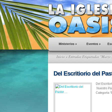
Ministerios
»
Eventos
»
Esc
Inicio
» Entradas Etiquetadas "Marzo
Del Escritiorio del Pa
Del Escrito
Nuestro Pas
Categoria “P