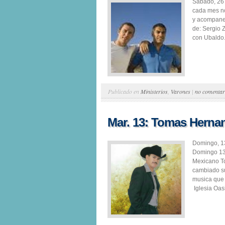
Sabado, 26
cada mes no
y acompane
de: Sergio 
con Ubaldo.
Publicado en
Ministerios
,
Varones
|
no comentar
Mar. 13: Tomas Herna
Domingo, 1
Domingo 13 
Mexicano T
cambiado su
musica que 
Iglesia Oas