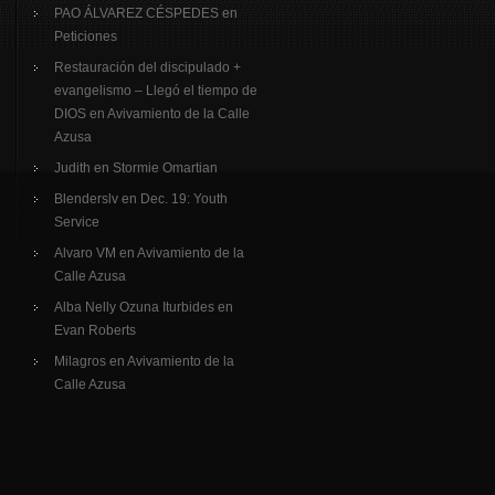
PAO ÁLVAREZ CÉSPEDES
en
Peticiones
Restauración del discipulado +
evangelismo – Llegó el tiempo de
DIOS
en
Avivamiento de la Calle
Azusa
Judith
en
Stormie Omartian
Blenderslv
en
Dec. 19: Youth
Service
Alvaro VM
en
Avivamiento de la
Calle Azusa
Alba Nelly Ozuna Iturbides
en
Evan Roberts
Milagros
en
Avivamiento de la
Calle Azusa