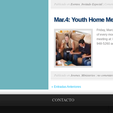
Publicado en
Eventos
,
Invitado Especial
|
Coment
Mar.4: Youth Home Me
Friday, Mar
of every mo
meeting at
948-5260 an
Publicado en
Jovenes
,
Ministerios
|
no comentar
« Entradas Anteriores
CONTACTO