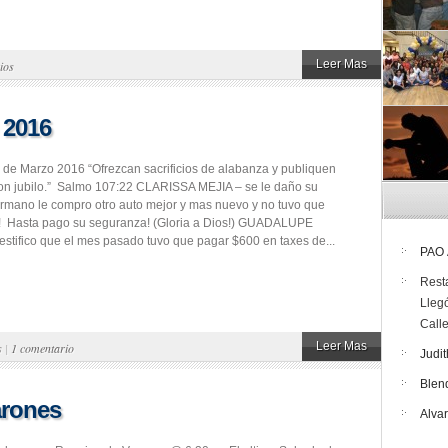
Leer Mas
ios
 2016
 de Marzo 2016 “Ofrezcan sacrificios de alabanza y publiquen
on jubilo.” Salmo 107:22 CLARISSA MEJIA – se le daño su
rmano le compro otro auto mejor y mas nuevo y no tuvo que
! Hasta pago su seguranza! (Gloria a Dios!) GUADALUPE
stifico que el mes pasado tuvo que pagar $600 en taxes de...
PAO
Rest
Lleg
Call
Leer Mas
s
|
1 comentario
Judit
Blen
arones
Alva