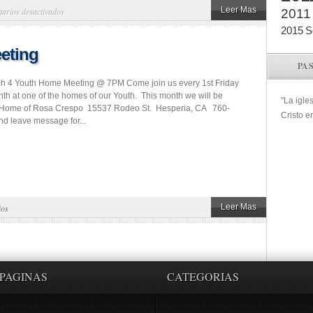
en
Leer Mas
arios desactivados
2011
Mar.
2015
S
13:
eting
Tomas
PA
Hernandez
ch 4 Youth Home Meeting @ 7PM Come join us every 1st Friday
nth at one of the homes of our Youth. This month we will be
"La igle
: Home of Rosa Crespo 15537 Rodeo St. Hesperia, CA 760-
Cristo e
d leave message for...
Leer Mas
ios
PAGINAS
CATEGORIAS