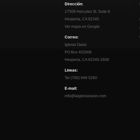
Dirección:
17508 Hercules St. Suite 8
Hesperia, CA 92345
Ver mapa en Google
Correo:
Iglesia Oasis
PO Box 402608
Hesperia, CA 92340-2608
Lineas:
Tel (760) 948-5260
E-mail:
info@laiglesiaoasis.com