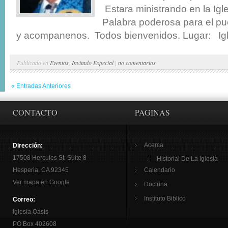
Estara ministrando en la Igl
Palabra poderosa para el pu
y acompanenos. Todos bienvenidos. Lugar: Igle
Publicado en
Eventos
,
Invitado Especial
|
no comentarios
« Entradas Anteriores
CONTACTO
PAGINAS
Acerca
Dirección:
17508 Hercules St. Suite 8
Historial De La Iglesia
Hesperia, CA 92345
Calendario
Ver mapa en Google
Doctrina
Instituto Biblico
Correo:
Iglesia Oasis
PO Box 402608