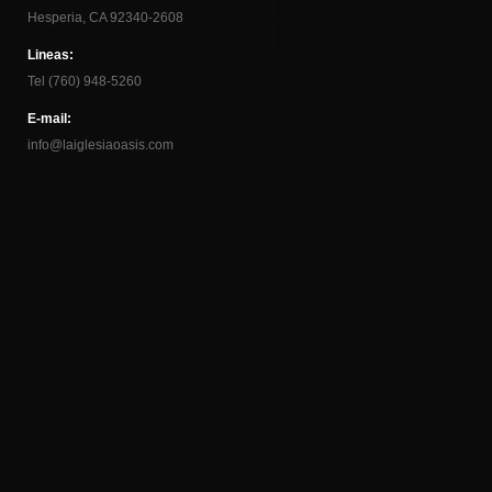
Hesperia, CA 92340-2608
Lineas:
Tel (760) 948-5260
E-mail:
info@laiglesiaoasis.com