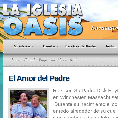
Encuentro 
Ministerios
»
Eventos
»
Escritorio del Pastor
Testimo
Inicio
» Entradas Etiquetadas "Junio 2013"
El Amor del Padre
Rick con Su Padre Dick Hoyt
en Winchester, Massachuset
Durante su nacimiento el co
enredo alrededor de su cuel
a su cerebro y dejandolo inc