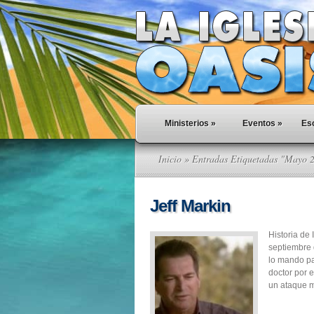
Ministerios
»
Eventos
»
Esc
Inicio
» Entradas Etiquetadas "Mayo 
Jeff Markin
Historia de
septiembre d
lo mando par
doctor por e
un ataque m