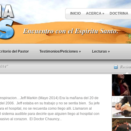
INICIO
ACERCA
»
DOCTRINA
Encuentro con el Espiritu Santo.
ritorio del Pastor
Testimonios/Peticiones
»
Lecturas
»
2014"
Recien
 Inspiracion…Jeff Markin (Mayo 2014) Era la mañana del 20 de
el 2006. Jeff estaba en su trabajo y no se sentia bien. Su jefe
a el hospital, no se recuerda como llego alli. Llamaron al
l sistema audible para decirle que alguien llego al hospital con
asivo al corazon. El Doctor Chauncy...