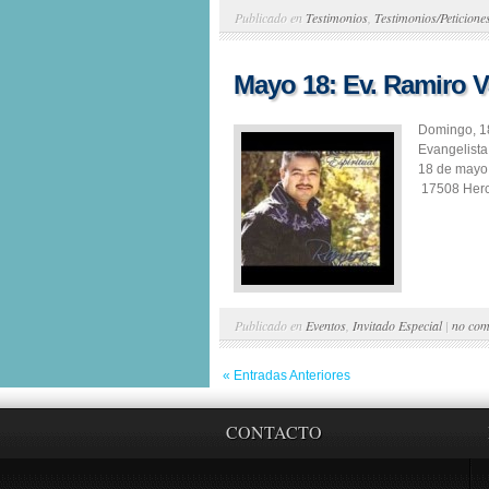
Publicado en
Testimonios
,
Testimonios/Peticione
Mayo 18: Ev. Ramiro 
Domingo, 1
Evangelista
18 de mayo 
17508 Hercu
Publicado en
Eventos
,
Invitado Especial
|
no com
« Entradas Anteriores
CONTACTO