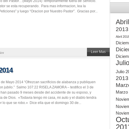
rio del Pastor…(Mayo 2014) Temporarmente fuera de Servicio.
tor se esta recuperando. Para mas informacion, lea la
eticiones” y luego “Oracion por Nuestro Pastor”. Gracias por...
Abri
2013
Abril 201
Diciem
Dici
Leer Mas
ios
Diciem
Juli
2014
Julio 
2013
 de Mayo 2014 “Ofrezcan sacrificios de alabanza y publiquen
Marz
on jubilo.” Salmo 107:22 RISELA ZAMORA – testifico el 3 de
Marzo
a han pasado 9 meses desde del accidente de su esposo, y
ia de Dios. «Todavia tengo mi casa, mi auto y el diablo tendra
Novie
r lo que se robo.» Dice ella que el domingo 30 de...
Novie
Novie
Oct
201