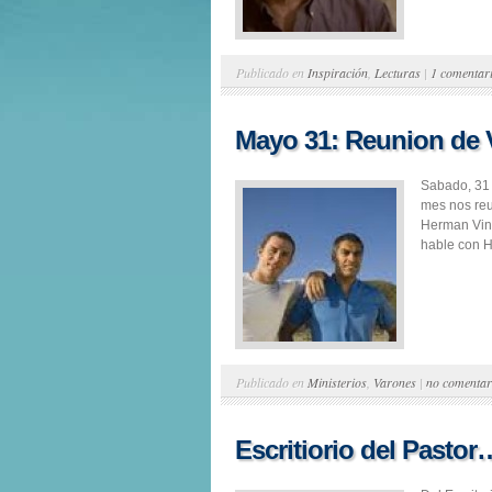
Publicado en
Inspiración
,
Lecturas
|
1 comentar
Mayo 31: Reunion de 
Sabado, 31
mes nos reu
Herman Vin
hable con H
Publicado en
Ministerios
,
Varones
|
no comentar
Escritiorio del Pastor