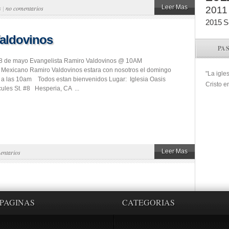
Leer Mas
s
|
no comentarios
2011
2015
S
Valdovinos
PA
8 de mayo Evangelista Ramiro Valdovinos @ 10AM
 Mexicano Ramiro Valdovinos estara con nosotros el domingo
"La igle
a las 10am Todos estan bienvenidos Lugar: Iglesia Oasis
Cristo e
les St. #8 Hesperia, CA ...
Leer Mas
entarios
PAGINAS
CATEGORIAS