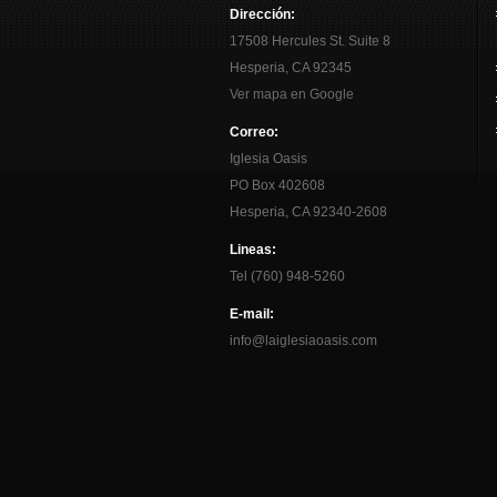
Dirección:
17508 Hercules St. Suite 8
Hesperia, CA 92345
Ver mapa en Google
Correo:
Iglesia Oasis
PO Box 402608
Hesperia, CA 92340-2608
Lineas:
Tel (760) 948-5260
E-mail:
info@laiglesiaoasis.com