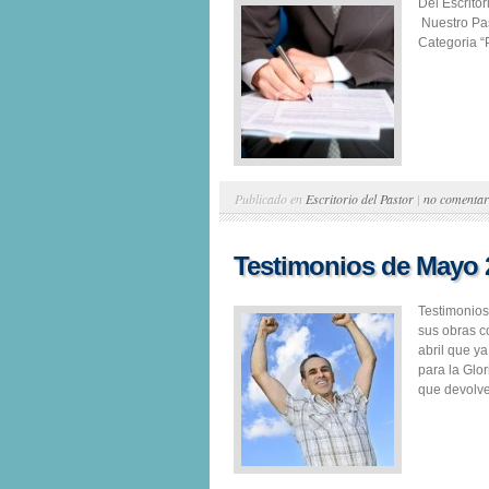
Del Escrito
Nuestro Pas
Categoria “P
Publicado en
Escritorio del Pastor
|
no comentar
Testimonios de Mayo 
Testimonios
sus obras c
abril que y
para la Glor
que devolve