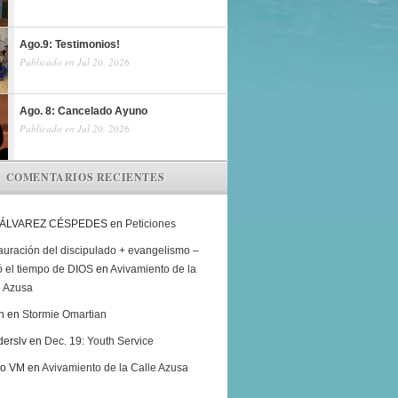
Ago.9: Testimonios!
Publicado en Jul 20, 2026
Ago. 8: Cancelado Ayuno
Publicado en Jul 20, 2026
COMENTARIOS RECIENTES
 ÁLVAREZ CÉSPEDES
en
Peticiones
auración del discipulado + evangelismo –
ó el tiempo de DIOS
en
Avivamiento de la
e Azusa
h
en
Stormie Omartian
derslv
en
Dec. 19: Youth Service
ro VM
en
Avivamiento de la Calle Azusa