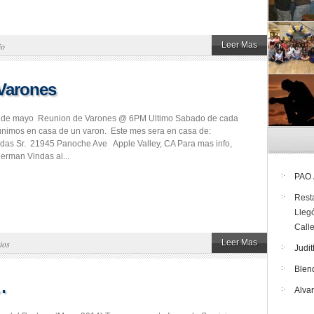
Leer Mas
io
Varones
 de mayo Reunion de Varones @ 6PM Ultimo Sabado de cada
nimos en casa de un varon. Este mes sera en casa de:
das Sr. 21945 Panoche Ave Apple Valley, CA Para mas info,
erman Vindas al...
PAO
Rest
Lleg
Call
Leer Mas
ios
Judit
Blen
…
Alva