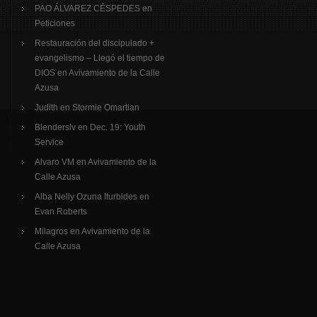
PAO ÁLVAREZ CÉSPEDES
en
Peticiones
Restauración del discipulado +
evangelismo – Llegó el tiempo de
DIOS
en
Avivamiento de la Calle
Azusa
Judith
en
Stormie Omartian
Blenderslv
en
Dec. 19: Youth
Service
Alvaro VM
en
Avivamiento de la
Calle Azusa
Alba Nelly Ozuna Iturbides
en
Evan Roberts
Milagros
en
Avivamiento de la
Calle Azusa