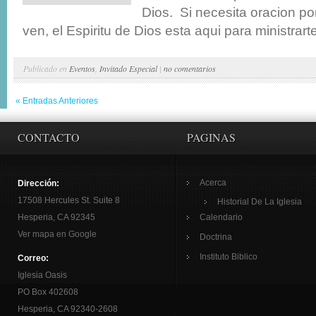
Dios. Si necesita oracion po
ven, el Espiritu de Dios esta aqui para ministrarte
Publicado en
Eventos
,
Invitado Especial
|
no comentarios
« Entradas Anteriores
CONTACTO
PAGINAS
Acerca
Dirección:
17508 Hercules St. Suite 8
Historial De La Iglesia
Hesperia, CA 92345
Calendario
Ver mapa en Google
Doctrina
Instituto Biblico
Correo:
Iglesia Oasis
PO Box 402608
Hesperia, CA 92340-2608