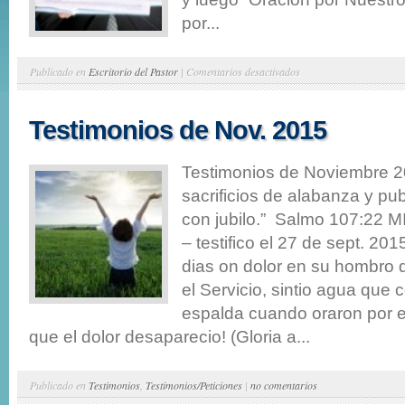
por...
en
Publicado en
Escritorio del Pastor
|
Comentarios desactivados
Escritorio
del
Testimonios de Nov. 2015
Pastor…
Testimonios de Noviembre 2
sacrificios de alabanza y pu
con jubilo.” Salmo 107:2
– testifico el 27 de sept. 20
dias on dolor en su hombro
el Servicio, sintio agua que c
espalda cuando oraron por e
que el dolor desaparecio! (Gloria a...
Publicado en
Testimonios
,
Testimonios/Peticiones
|
no comentarios