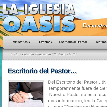
Encuentro 
Ministerios
»
Eventos
»
Escritorio del Pastor
Testimo
Inicio
» Entradas Etiquetadas "Noviembre 2015"
Escritorio del Pastor…
Del Escritorio del Pastor…(N
Temporarmente fuera de Serv
Nuestro Pastor se esta rec
mas informacion, lea la Cate
y luego “Oracion por Nuestr