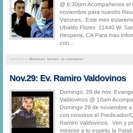
@ 6:30pm Acompañenos el d
noviembre para nuestro Reu
Varones. Este mes estaremo
Ubaldo Flores 11440 W. S
Hesperia, CA Para mas infor
con...
Publicado en
Ministerios
,
Varones
|
no comentarios
Nov.29: Ev. Ramiro Valdovinos
Domingo, 29 de nov. Evange
Valdovinos @ 10am Acompan
Domingo 29 de noviembre a
con nosotros el Predicador
Ramiro Valdovinos. Ven y p
ministre a tu espiritu la Pal