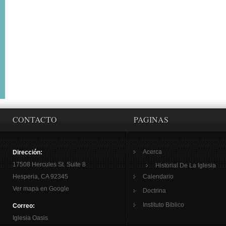
CONTACTO
PAGINAS
Acerca
Dirección:
17508 Hercules St. Suite 8
Historial De La Iglesia
Hesperia, CA 92345
Calendario
Ver mapa en Google
Doctrina
Instituto Biblico
Correo:
Iglesia Oasis