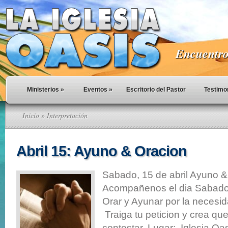
Encuentro 
Ministerios
»
Eventos
»
Escritorio del Pastor
Testimo
Inicio
» Interpretación
Abril 15: Ayuno & Oracion
Sabado, 15 de abril Ayuno &
Acompañenos el dia Sabado 
Orar y Ayunar por la necesid
Traiga tu peticion y crea que
contestar. Lugar: Iglesia O