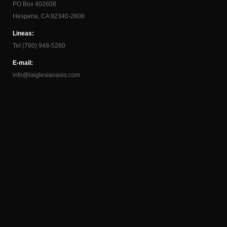
PO Box 402608
Hesperia, CA 92340-2608
Lineas:
Tel (760) 948-5260
E-mail:
info@laiglesiaoasis.com