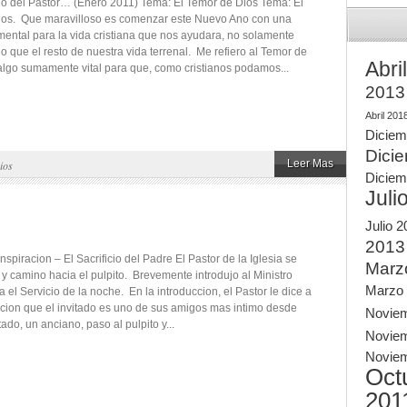
rio del Pastor… (Enero 2011) Tema: El Temor de Dios Tema: El
ios. Que maravilloso es comenzar este Nuevo Ano con una
ental para la vida cristiana que nos ayudara, no solamente
o que el resto de nuestra vida terrenal. Me refiero al Temor de
Abri
lgo sumamente vital para que, como cristianos podamos...
2013
Abril 201
Diciem
Dici
Leer Mas
ios
Diciem
Juli
Julio 
2013
Inspiracion – El Sacrificio del Padre El Pastor de la Iglesia se
Marz
 y camino hacia el pulpito. Brevemente introdujo al Ministro
Marzo
a el Servicio de la noche. En la introduccion, el Pastor le dice a
cion que el invitado es uno de sus amigos mas intimo desde
Novie
itado, un anciano, paso al pulpito y...
Novie
Novie
Oct
201