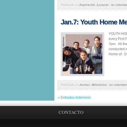
Publicado en
Inspiración
,
Lecturas
|
no comenta
Jan.7: Youth Home Me
YOUTH HOME
every First
7pm. All th
conducted i
Home of: Da
Publicado en
Jovenes
,
Ministerios
|
no comentar
« Entradas Anteriores
CONTACTO