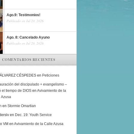
Ago.9: Testimonios!
Publicado en Jul 20, 2026
Ago. 8: Cancelado Ayuno
Publicado en Jul 20, 2026
COMENTARIOS RECIENTES
 ÁLVAREZ CÉSPEDES
en
Peticiones
auración del discipulado + evangelismo –
ó el tiempo de DIOS
en
Avivamiento de la
e Azusa
h
en
Stormie Omartian
derslv
en
Dec. 19: Youth Service
ro VM
en
Avivamiento de la Calle Azusa