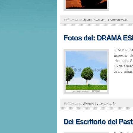
Publicado en
Ayuno
,
Eventos
|
3 comentarios
Fotos del: DRAMA E
DRAMA ESPE
Especial, t
Hercules S
16 de enero
usa dramas 
Publicado en
Eventos
|
1 comentario
Del Escritorio del Pa