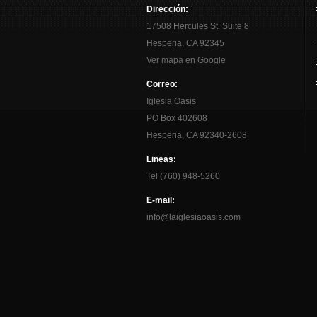
Dirección:
17508 Hercules St. Suite 8
Hesperia, CA 92345
Ver mapa en Google
Correo:
Iglesia Oasis
PO Box 402608
Hesperia, CA 92340-2608
Lineas:
Tel (760) 948-5260
E-mail:
info@laiglesiaoasis.com