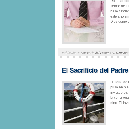
Del Escrito
Temor de D
base fundam
este ano sin
Dios como a
Publicado en
Escritorio del Pastor
|
no comentar
El Sacrificio del Padre
Historia de 
puso en pie
invitado par
la congrega
nino. El inv