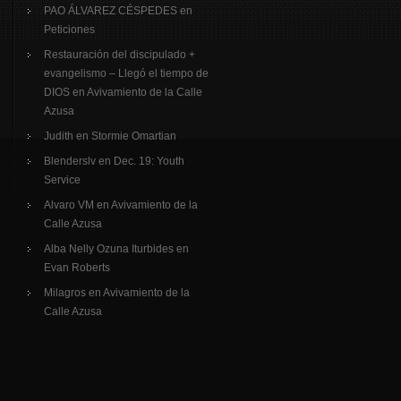
PAO ÁLVAREZ CÉSPEDES
en
Peticiones
Restauración del discipulado +
evangelismo – Llegó el tiempo de
DIOS
en
Avivamiento de la Calle
Azusa
Judith
en
Stormie Omartian
Blenderslv
en
Dec. 19: Youth
Service
Alvaro VM
en
Avivamiento de la
Calle Azusa
Alba Nelly Ozuna Iturbides
en
Evan Roberts
Milagros
en
Avivamiento de la
Calle Azusa