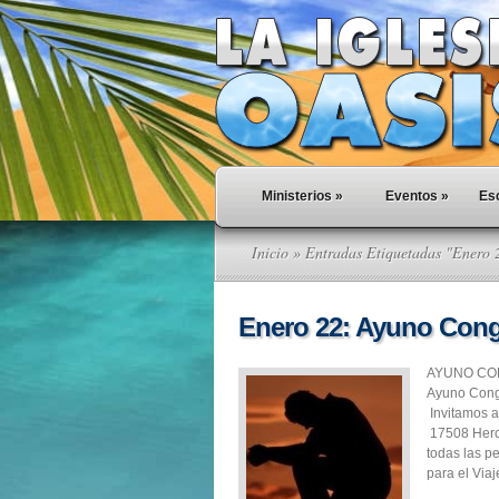
Ministerios
»
Eventos
»
Esc
Inicio
» Entradas Etiquetadas "Enero 
Enero 22: Ayuno Cong
AYUNO CON
Ayuno Cong
Invitamos a
17508 Herc
todas las p
para el Viaje