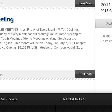
Leer Mas
rios
2011
2015
S
eting
PA
 MEETING – (1st Friday of Every Month @ 7pm) Join us
 Friday of every Month for our Monthly Youth Home Meeting at
"La igle
e Youth Meetings (Home Meetings or Youth Services) are
Cristo e
n English. This month will be on Friday, January 7, 2011 at 7pm
vid Cuellar 16100 Pine St. Hesperia, CA If you would like...
Leer Mas
ios
PAGINAS
CATEGORIAS