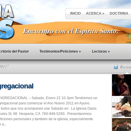
INICIO
ACERCA
»
DOCTRINA
Encuentro con el Espiritu Santo.
ritorio del Pastor
Testimonios/Peticiones
»
Lecturas
»
2011"
Recien
regacional
GREGACIONAL – Sabado, Enero 22 10-3pm Tendremos un
regacional para comenzar el Ano Nuevo 2011 en Ayuno.
 todos que nos acompanen ese Sabado en: La Iglesia Oasis
ules St. #8 Hesperia, CA 760-948-5260. Presentaremos
eticiones personales y tambien de la iglesia, especialmente
 a...