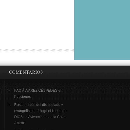
COMENTARIOS
PAO ÁLVAREZ CÉSPEDES
en
Peticiones
Restauración del discipulado +
evangelismo – Llegó el tiempo de
DIOS
en
Avivamiento de la Calle
Azusa