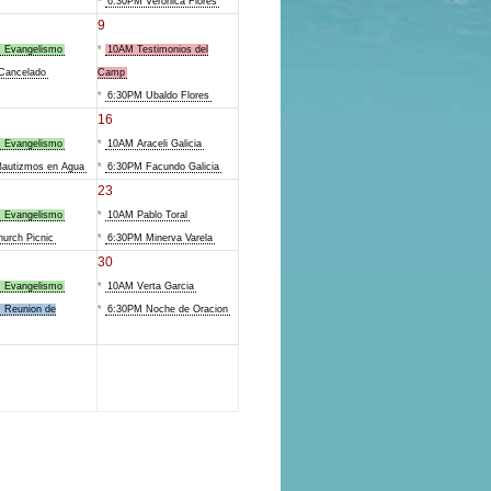
*
6:30PM Veronica Flores
9
 Evangelismo
*
10AM Testimonios del
Cancelado
Camp
*
6:30PM Ubaldo Flores
16
 Evangelismo
*
10AM Araceli Galicia
autizmos en Agua
*
6:30PM Facundo Galicia
23
 Evangelismo
*
10AM Pablo Toral
urch Picnic
*
6:30PM Minerva Varela
30
 Evangelismo
*
10AM Verta Garcia
 Reunion de
*
6:30PM Noche de Oracion