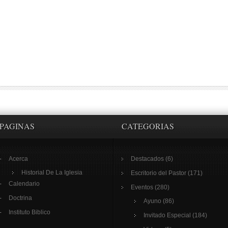
PAGINAS
CATEGORIAS
Acerca
Destacados
(6)
Historial De La Iglesia
Escritorio del Pastor
(171)
Calendario
Eventos
(280)
Doctrina
Ayuno
(86)
Instituto Biblico
Invitado Especial
(184)