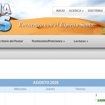
INICIO
ACERCA
»
DOCTRINA
Encuentro con el Espiritu Santo.
ritorio del Pastor
Testimonios/Peticiones
»
Lecturas
»
AGOSTO 2026
Miércoles
Jueves
Viernes
1
*
8:30AM