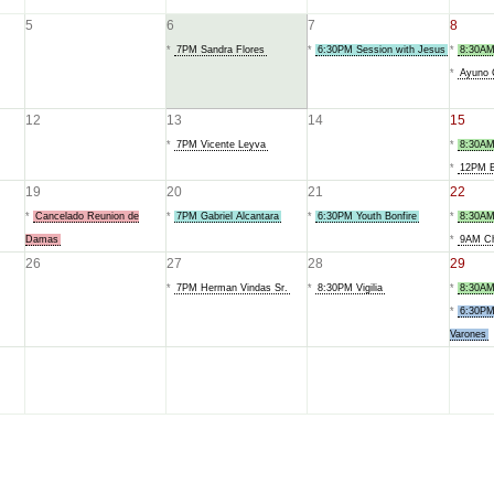
5
6
7
8
*
7PM Sandra Flores
*
6:30PM Session with Jesus
*
8:30AM
*
Ayuno 
12
13
14
15
*
7PM Vicente Leyva
*
8:30AM
*
12PM B
19
20
21
22
*
Cancelado Reunion de
*
7PM Gabriel Alcantara
*
6:30PM Youth Bonfire
*
8:30AM
Damas
*
9AM Ch
26
27
28
29
*
7PM Herman Vindas Sr.
*
8:30PM Vigilia
*
8:30AM
*
6:30PM
Varones