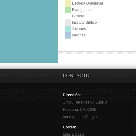
Escuela Dominical
Evangelismo
General
Instituto Biblico
Jovenes
Varones
CONTACTO
Dirección:
17508 Hercules St. Suite 8
Hesperia, CA 92345
Ver mapa en Google
Correo:
Iglesia Oasis