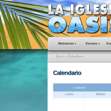
Ministerios
»
Eventos
»
Esc
Inicio
» Calendario
Calendario
« Anterior
Lunes
Martes