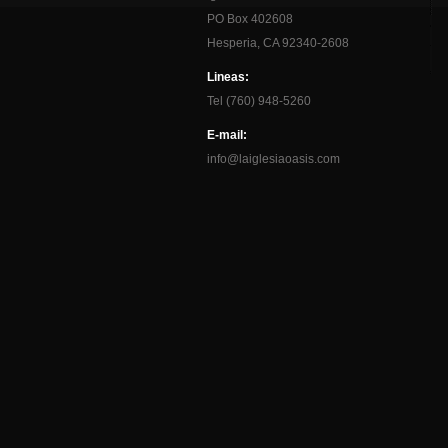
PO Box 402608
Hesperia, CA 92340-2608
Lineas:
Tel (760) 948-5260
E-mail:
info@laiglesiaoasis.com