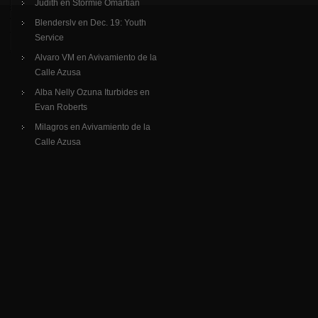
Judith
en
Stormie Omartian
Blenderslv
en
Dec. 19: Youth
Service
Alvaro VM
en
Avivamiento de la
Calle Azusa
Alba Nelly Ozuna Iturbides
en
Evan Roberts
Milagros
en
Avivamiento de la
Calle Azusa