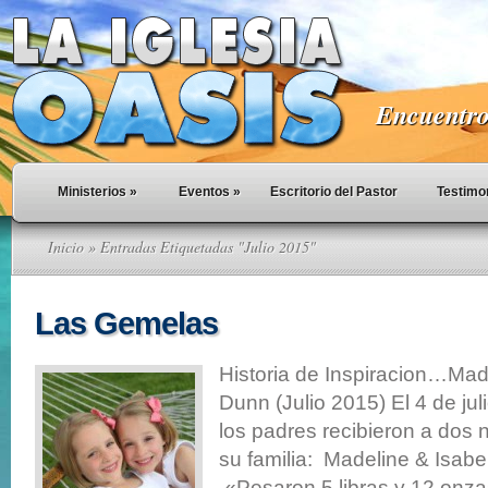
Encuentro 
Ministerios
»
Eventos
»
Escritorio del Pastor
Testimo
Inicio
» Entradas Etiquetadas "Julio 2015"
Las Gemelas
Historia de Inspiracion…Made
Dunn (Julio 2015) El 4 de jul
los padres recibieron a dos
su familia: Madeline & Isabe
«Pesaron 5 libras y 12 onzas