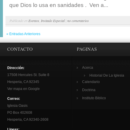
que Dios lo usa en sanidades . Ven a...
Publicado en
Eventos
,
Invitado Especial
|
no comentarios
« Entradas Anteriores
CONTACTO
PAGINAS
Acerca
Dirección:
17508 Hercules St. Suite 8
Historial De La Iglesia
Hesperia, CA 92345
Calendario
Ver mapa en Google
Doctrina
Instituto Biblico
Correo:
Iglesia Oasis
PO Box 402608
Hesperia, CA 92340-2608
Lineas: