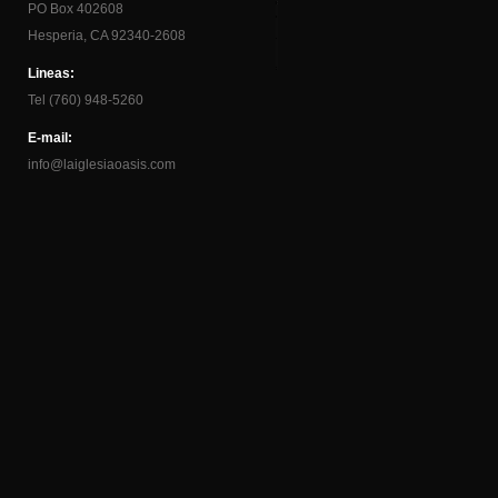
PO Box 402608
Hesperia, CA 92340-2608
Lineas:
Tel (760) 948-5260
E-mail:
info@laiglesiaoasis.com