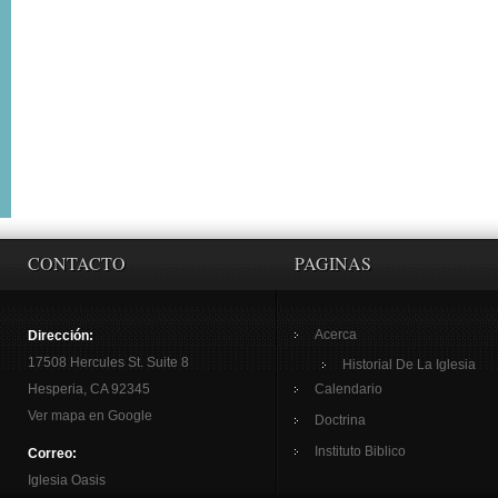
CONTACTO
PAGINAS
Acerca
Dirección:
17508 Hercules St. Suite 8
Historial De La Iglesia
Hesperia, CA 92345
Calendario
Ver mapa en Google
Doctrina
Instituto Biblico
Correo:
Iglesia Oasis