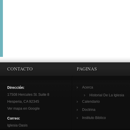
CONTACTO
PAGINAS
Acerca
Dirección:
17508 Hercules St. Suite 8
Historial De La Iglesia
Hesperia, CA 92345
Calendario
Ver mapa en Google
Doctrina
Instituto Biblico
Correo:
Iglesia Oasis