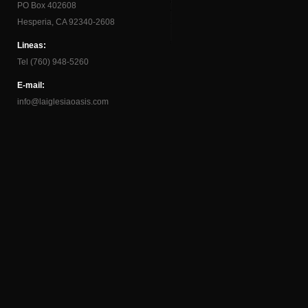
PO Box 402608
Hesperia, CA 92340-2608
Lineas:
Tel (760) 948-5260
E-mail:
info@laiglesiaoasis.com