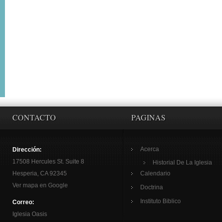
CONTACTO
PAGINAS
Acerca
Dirección:
17508 Hercules St. Suite 8
Historial De La Iglesia
Hesperia, CA 92345
Calendario
Ver mapa en Google
Doctrina
Instituto Biblico
Correo:
Iglesia Oasis