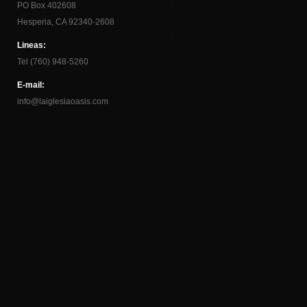
PO Box 402608
Hesperia, CA 92340-2608
Lineas:
Tel (760) 948-5260
E-mail:
info@laiglesiaoasis.com