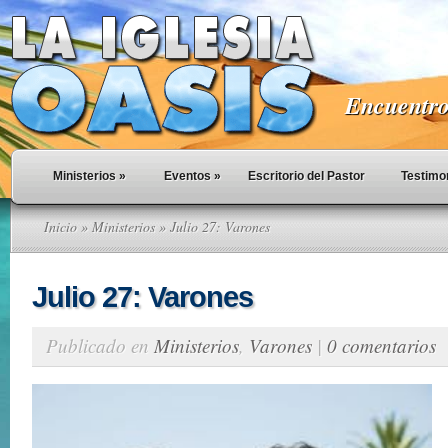
Encuentro 
Ministerios
»
Eventos
»
Escritorio del Pastor
Testimo
Inicio
»
Ministerios
» Julio 27: Varones
Julio 27: Varones
Publicado en
Ministerios
,
Varones
|
0 comentarios