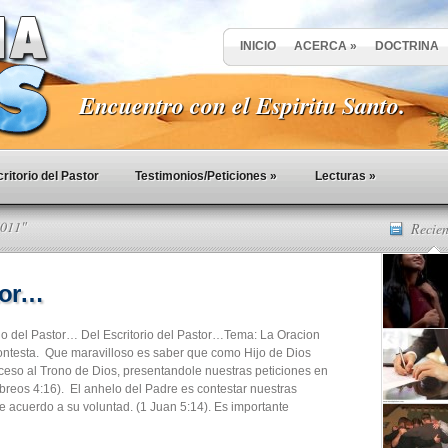
INICIO
ACERCA
»
DOCTRINA
Encuentro con el Espiritu Santo.
ritorio del Pastor
Testimonios/Peticiones
»
Lecturas
»
2011"
Recien
stor…
rio del Pastor… Del Escritorio del Pastor…Tema: La Oracion
ntesta. Que maravilloso es saber que como Hijo de Dios
eso al Trono de Dios, presentandole nuestras peticiones en
breos 4:16). El anhelo del Padre es contestar nuestras
e acuerdo a su voluntad. (1 Juan 5:14). Es importante