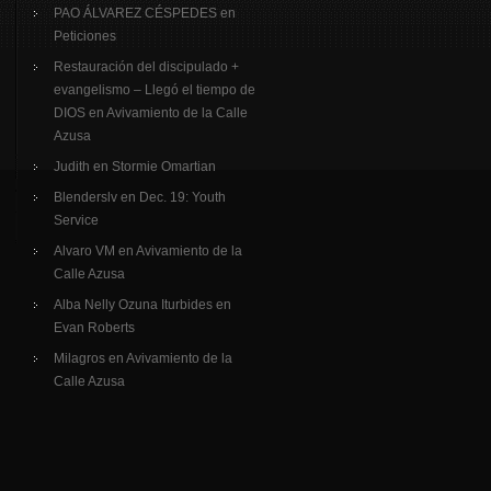
PAO ÁLVAREZ CÉSPEDES
en
Peticiones
Restauración del discipulado +
evangelismo – Llegó el tiempo de
DIOS
en
Avivamiento de la Calle
Azusa
Judith
en
Stormie Omartian
Blenderslv
en
Dec. 19: Youth
Service
Alvaro VM
en
Avivamiento de la
Calle Azusa
Alba Nelly Ozuna Iturbides
en
Evan Roberts
Milagros
en
Avivamiento de la
Calle Azusa