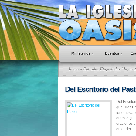
Ministerios
»
Eventos
»
Esc
Inicio
» Entradas Etiquetadas "Junio 
Del Escritorio del Pa
Del Escrito
que Dios Co
tenemos acc
oracion (He
oraciones d
entender...