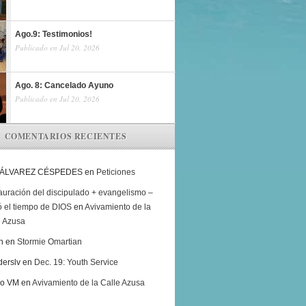
Ago.9: Testimonios!
Publicado en Jul 20, 2026
Ago. 8: Cancelado Ayuno
Publicado en Jul 20, 2026
COMENTARIOS RECIENTES
 ÁLVAREZ CÉSPEDES
en
Peticiones
auración del discipulado + evangelismo –
ó el tiempo de DIOS
en
Avivamiento de la
e Azusa
h
en
Stormie Omartian
derslv
en
Dec. 19: Youth Service
ro VM
en
Avivamiento de la Calle Azusa