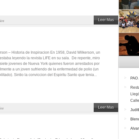
Leer Mas
ios
rson – Historia de Inspiracion En 1958, David Wilkerson, un
 estaba leyendo la revista LIFE en su sala. De repente, miro
 siete jovenes de Nueva York quienes fueron arrestados por
almente a un joven sufriendo de la enfermedad de polio (un
litado). Sintio la conviccion del Espiritu Santo que tenia...
PAO
Rest
Lleg
Call
Leer Mas
ios
Judit
Blen
Alva