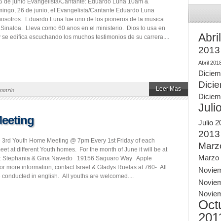
 de junio Evangelista/Cantante: Eduardo Luna 10am &
ngo, 26 de junio, el Evangelista/Cantante Eduardo Luna
nosotros. Eduardo Luna fue uno de los pioneros de la musica
e Sinaloa. Lleva como 60 anos en el ministerio. Dios lo usa en
Abri
 se edifica escuchando los muchos testimonios de su carrera....
2013
Abril 201
Diciem
Dici
Leer Mas
ntario
Diciem
Juli
eeting
Julio 
2013
e 3rd Youth Home Meeting @ 7pm Every 1st Friday of each
Marz
t at different Youth homes. For the month of June it will be at
Marzo
f: Stephania & Gina Navedo 19156 Saguaro Way Apple
or more information, contact Israel & Gladys Ruelas at 760- All
Novie
e conducted in english. All youths are welcomed....
Novie
Novie
Oct
201