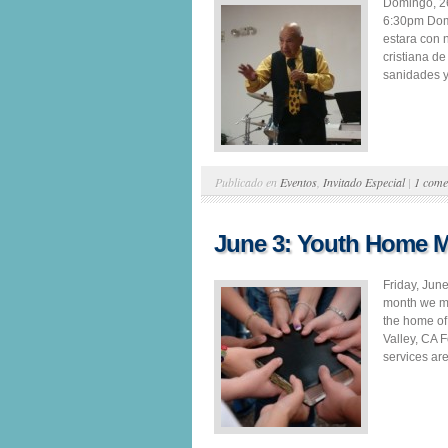
Domingo, 26
6:30pm Domi
estara con 
cristiana d
sanidades y
Publicado en
Eventos
,
Invitado Especial
|
1 come
June 3: Youth Home M
Friday, Jun
month we mee
the home o
Valley, CA F
services ar