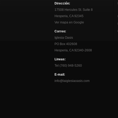
Dirección:
17508 Hercules St. Suite 8
Hesperia, CA 92345
Ver mapa en Google
Correo:
Iglesia Oasis
PO Box 402608
Hesperia, CA 92340-2608
Lineas:
Tel (760) 948-5260
E-mail:
info@laiglesiaoasis.com