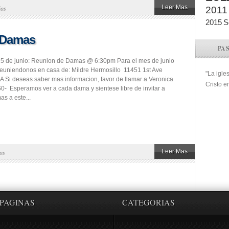
Leer Mas
ios
2011
2015
S
 Damas
PA
15 de junio: Reunion de Damas @ 6:30pm Para el mes de junio
euniendonos en casa de: Mildre Hermosillo 11451 1st Ave
"La igle
A Si deseas saber mas informacion, favor de llamar a Veronica
Cristo e
60- Esperamos ver a cada dama y sientese libre de invitar a
s a este...
Leer Mas
os
PAGINAS
CATEGORIAS