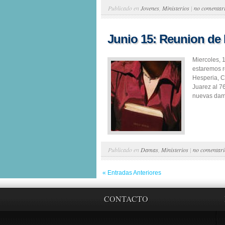
Publicado en
Jovenes
,
Ministerios
|
no comentar
Junio 15: Reunion de
Miercoles, 
estaremos r
Hesperia, C
Juarez al 7
nuevas dama
Publicado en
Damas
,
Ministerios
|
no comentari
« Entradas Anteriores
CONTACTO