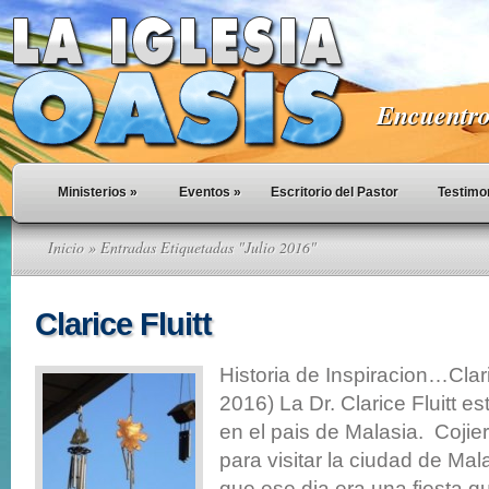
Encuentro 
Ministerios
»
Eventos
»
Escritorio del Pastor
Testimo
Inicio
» Entradas Etiquetadas "Julio 2016"
Clarice Fluitt
Historia de Inspiracion…Claric
2016) La Dr. Clarice Fluitt e
en el pais de Malasia. Cojier
para visitar la ciudad de Ma
que ese dia era una fiesta q