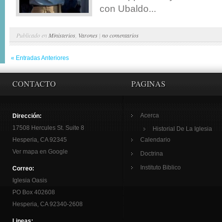
con Ubaldo...
Publicado en
Ministerios
,
Varones
|
no comentarios
« Entradas Anteriores
CONTACTO
PAGINAS
Acerca
Dirección:
17508 Hercules St. Suite 8
Historial De La Iglesia
Hesperia, CA 92345
Calendario
Ver mapa en Google
Doctrina
Instituto Biblico
Correo:
Iglesia Oasis
PO Box 402608
Hesperia, CA 92340-2608
Lineas: