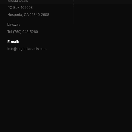
Iglesia Oasis
PO Box 402608
Hesperia, CA 92340-2608
Lineas:
Tel (760) 948-5260
E-mail:
info@laiglesiaoasis.com