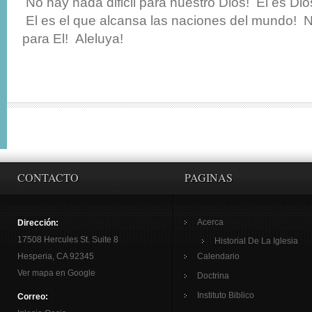
No hay nada dificil para nuestro Dios! El es D
El es el que alcansa las naciones del mundo! 
para El! Aleluya!
CONTACTO
PAGINAS
Acerca
Dirección:
17508 Hercules St. Suite 8
Historial De La Iglesia
Hesperia, CA 92345
Calendario
Ver mapa en Google
Doctrina
Instituto Biblico
Correo: