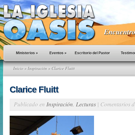
Encuentro 
Ministerios
»
Eventos
»
Escritorio del Pastor
Testimo
Inicio
»
Inspiración
» Clarice Fluitt
Clarice Fluitt
Publicado en
Inspiración
,
Lecturas
|
Comentarios d