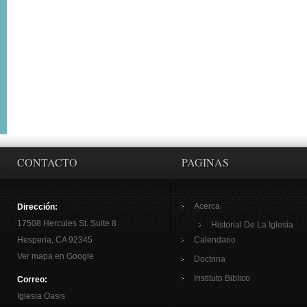
CONTACTO
PAGINAS
Acerca
Dirección:
17508 Hercules St. Suite 8
Historial De La Iglesia
Hesperia, CA 92345
Calendario
Ver mapa en Google
Doctrina
Instituto Biblico
Correo:
Iglesia Oasis