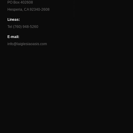
PO Box 402608
Hesperia, CA 92340-2608
Lineas:
Tel (760) 948-5260
E-mail:
info@laiglesiaoasis.com