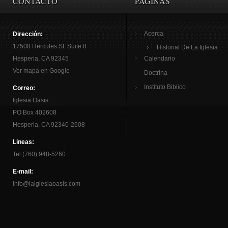
CONTACTO
PAGINAS
Acerca
Dirección:
17508 Hercules St. Suite 8
Historial De La Iglesia
Hesperia, CA 92345
Calendario
Ver mapa en Google
Doctrina
Instituto Biblico
Correo:
Iglesia Oasis
PO Box 402608
Hesperia, CA 92340-2608
Lineas:
Tel (760) 948-5260
E-mail:
info@laiglesiaoasis.com