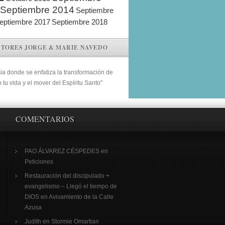
Septiembre 2014
Septiembre
eptiembre 2017
Septiembre 2018
STORES JORGE & MARIE NAVEDO
sia donde se enfatiza la transformación de
n tu vida y el mover del Espíritu Santo"
COMENTARIOS
PAO ÁLVAREZ CÉSPEDES
en
Peticiones
Restauración del discipulado +
evangelismo – Llegó el tiempo de
DIOS
en
Avivamiento de la Calle
Azusa
Judith
en
Stormie Omartian