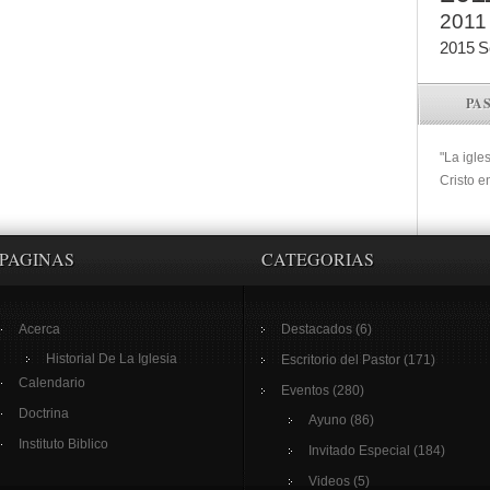
2011
2015
S
PA
"La igle
Cristo e
PAGINAS
CATEGORIAS
Acerca
Destacados
(6)
Historial De La Iglesia
Escritorio del Pastor
(171)
Calendario
Eventos
(280)
Doctrina
Ayuno
(86)
Instituto Biblico
Invitado Especial
(184)
Videos
(5)