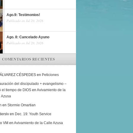
Ago.9: Testimonios!
Publicado en Jul 20, 2026
Ago. 8: Cancelado Ayuno
Publicado en Jul 20, 2026
COMENTARIOS RECIENTES
 ÁLVAREZ CÉSPEDES
en
Peticiones
auración del discipulado + evangelismo –
ó el tiempo de DIOS
en
Avivamiento de la
e Azusa
h
en
Stormie Omartian
derslv
en
Dec. 19: Youth Service
ro VM
en
Avivamiento de la Calle Azusa