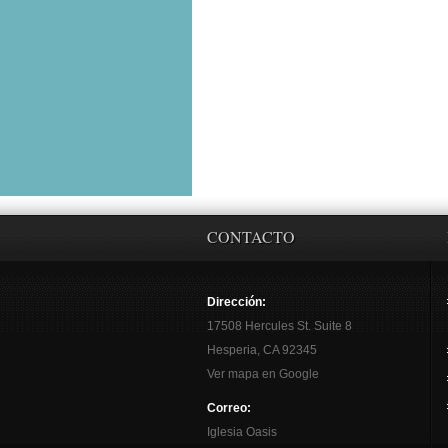
CONTACTO
Dirección:
17508 Hercules St. Suite 8
Hesperia, CA 92345
Ver mapa en Google
Correo:
Iglesia Oasis