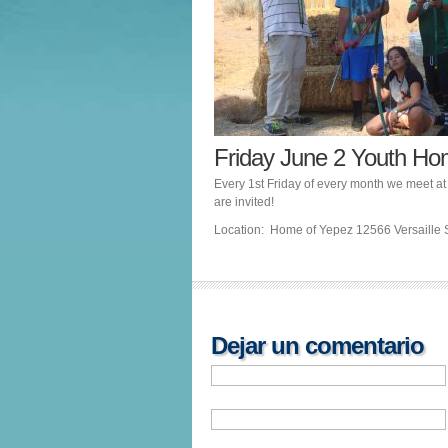
Friday June 2 Youth H
Every 1st Friday of every month we meet at
are invited!
Location: Home of Yepez 12566 Versaille S
Dejar un comentario