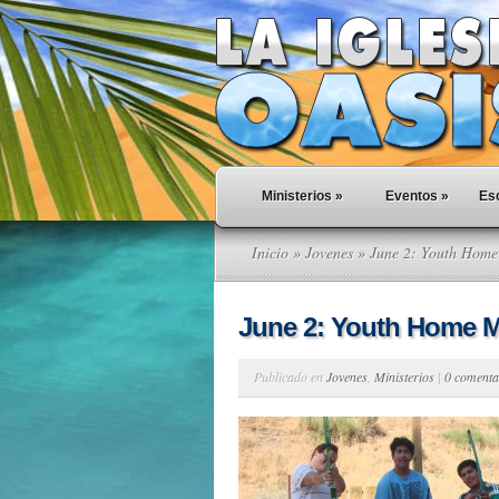
Ministerios
»
Eventos
»
Esc
Inicio
»
Jovenes
» June 2: Youth Home
June 2: Youth Home M
Publicado en
Jovenes
,
Ministerios
|
0 comenta