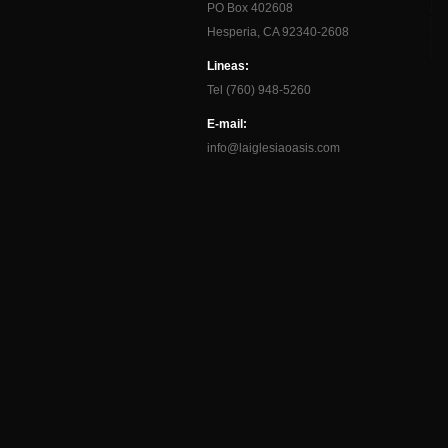
PO Box 402608
Hesperia, CA 92340-2608
Lineas:
Tel (760) 948-5260
E-mail:
info@laiglesiaoasis.com