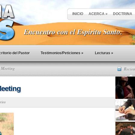
INICIO
ACERCA
»
DOCTRINA
Encuentro con el Espiritu Santo.
ritorio del Pastor
Testimonios/Peticiones
»
Lecturas
»
 Meeting
Recien
eeting
rios