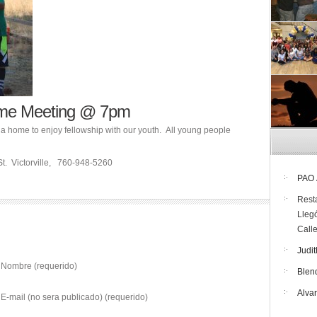
ome Meeting @ 7pm
 a home to enjoy fellowship with our youth. All young people
t. Victorville, 760-948-5260
PAO
Rest
Lleg
Call
Judit
Nombre (requerido)
Blen
Alva
E-mail (no sera publicado) (requerido)