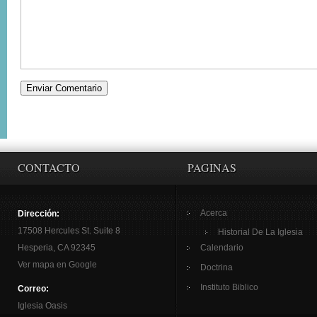
CONTACTO
PAGINAS
Acerca
Dirección:
17508 Hercules St. Suite 8
Historial De La Iglesia
Hesperia, CA 92345
Calendario
Ver mapa en Google
Doctrina
Instituto Biblico
Correo:
Iglesia Oasis