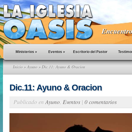
Encuentro 
Ministerios
»
Eventos
»
Escritorio del Pastor
Testimo
Inicio
»
Ayuno
» Dic.11: Ayuno & Oracion
Dic.11: Ayuno & Oracion
Publicado en
Ayuno
,
Eventos
|
0 comentarios