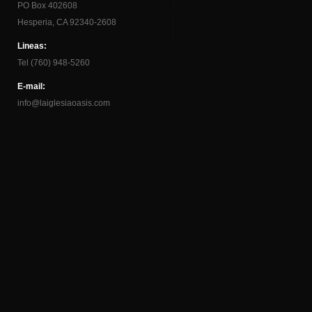
PO Box 402608
Hesperia, CA 92340-2608
Lineas:
Tel (760) 948-5260
E-mail:
info@laiglesiaoasis.com