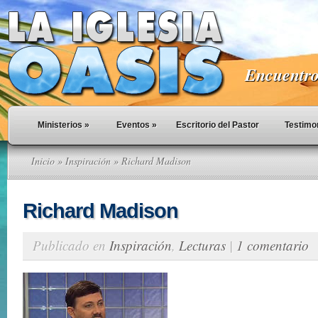
Encuentro 
Ministerios
»
Eventos
»
Escritorio del Pastor
Testimo
Inicio
»
Inspiración
» Richard Madison
Richard Madison
Publicado en
Inspiración
,
Lecturas
|
1 comentario