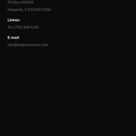
PO Box 402608
Hesperia, CA 92340-2608
Lineas:
Tel (760) 948-5260
E-mail:
info@laiglesiaoasis.com