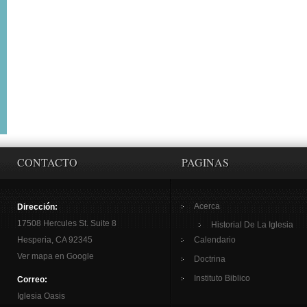
CONTACTO
PAGINAS
Acerca
Dirección:
17508 Hercules St. Suite 8
Historial De La Iglesia
Hesperia, CA 92345
Calendario
Ver mapa en Google
Doctrina
Instituto Biblico
Correo:
Iglesia Oasis