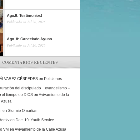
Ago.9: Testimonios!
Publicado en Jul 20, 2026
Ago. 8: Cancelado Ayuno
Publicado en Jul 20, 2026
COMENTARIOS RECIENTES
 ÁLVAREZ CÉSPEDES
en
Peticiones
auración del discipulado + evangelismo –
ó el tiempo de DIOS
en
Avivamiento de la
e Azusa
h
en
Stormie Omartian
derslv
en
Dec. 19: Youth Service
ro VM
en
Avivamiento de la Calle Azusa