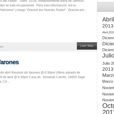
rio del Pastor…(Abril 2018) Temporarmente fuera de Servicio.
tor se esta recuperando. Para mas informacion, lea la
eticiones” y luego “Oracion por Nuestro Pastor”. Gracias por...
Abri
2013
Abril 201
Diciem
Dici
Leer Mas
ios
Diciem
Juli
Varones
Julio 
2013
 de abril Reunion de Varones @ 6:30pm Ultimo sabado de
Marz
28 de abril @ 6:30pm Casa de: Armando Carrillo 16656 Sage
Marzo
, CA ...
Novie
Novie
Novie
Oct
201