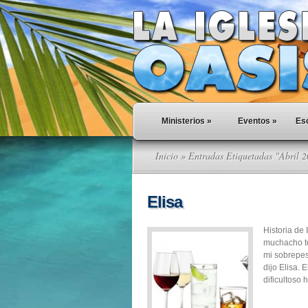
Ministerios
»
Eventos
»
Esc
Inicio
» Entradas Etiquetadas "Abril 
Elisa
Historia de
muchacho to
mi sobrepes
dijo Elisa. 
dificultoso