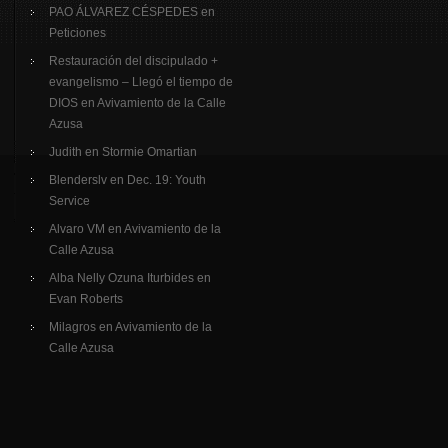
PAO ÁLVAREZ CÉSPEDES
en
Peticiones
Restauración del discipulado +
evangelismo – Llegó el tiempo de
DIOS
en
Avivamiento de la Calle
Azusa
Judith
en
Stormie Omartian
Blenderslv
en
Dec. 19: Youth
Service
Alvaro VM
en
Avivamiento de la
Calle Azusa
Alba Nelly Ozuna Iturbides
en
Evan Roberts
Milagros
en
Avivamiento de la
Calle Azusa