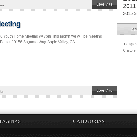
Leer Mas
ios
2011
2015
S
Meeting
PA
il 6 Youth Home Meeting @ 7pm This month we will be meeting
 Pastor 19156 Saguaro Way Apple Valley, CA ...
"La igle
Cristo e
Leer Mas
ios
PAGINAS
CATEGORIAS