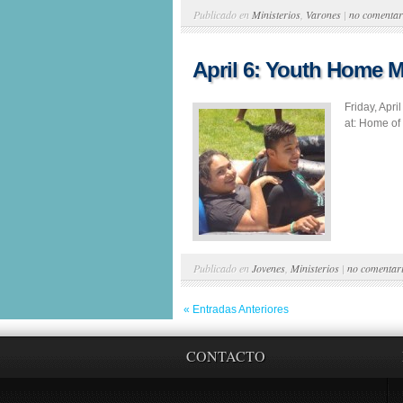
Publicado en
Ministerios
,
Varones
|
no comentar
April 6: Youth Home 
Friday, Apr
at: Home of
Publicado en
Jovenes
,
Ministerios
|
no comentar
« Entradas Anteriores
CONTACTO