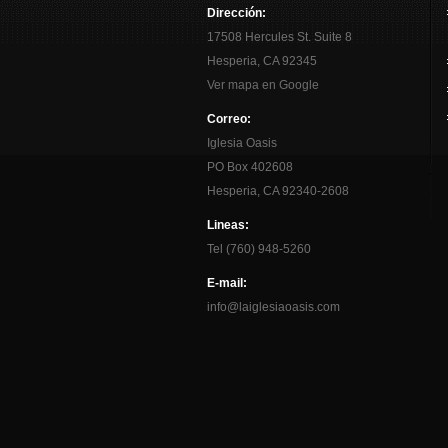
Dirección:
17508 Hercules St. Suite 8
Hesperia, CA 92345
Ver mapa en Google
Correo:
Iglesia Oasis
PO Box 402608
Hesperia, CA 92340-2608
Lineas:
Tel (760) 948-5260
E-mail:
info@laiglesiaoasis.com