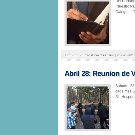
Del Escrito
Nuestro Pas
Categoria “P
Publicado en
Escritorio del Pastor
|
no comentar
Abril 28: Reunion de 
Sabado, 28
cada mes: 
St. Hesperia