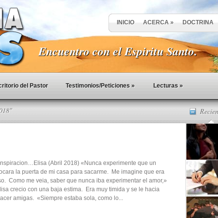
INICIO
ACERCA
»
DOCTRINA
Encuentro con el Espiritu Santo.
ritorio del Pastor
Testimonios/Peticiones
»
Lecturas
»
2018"
Recien
 Inspiracion…Elisa (Abril 2018) «Nunca experimente que un
cara la puerta de mi casa para sacarme. Me imagine que era
o. Como me veia, saber que nunca iba experimentar el amor,»
Elisa crecio con una baja estima. Era muy timida y se le hacia
 hacer amigas. «Siempre estaba sola, como lo...