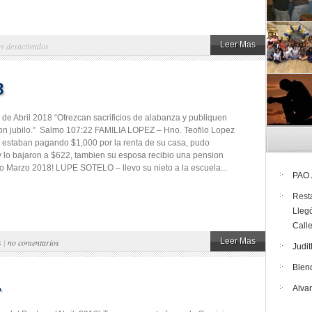
en
Leer Mas
s desactivados
Elisa
8
 de Abril 2018 “Ofrezcan sacrificios de alabanza y publiquen
on jubilo.” Salmo 107:22 FAMILIA LOPEZ – Hno. Teofilo Lopez
ue estaban pagando $1,000 por la renta de su casa, pudo
 y lo bajaron a $622, tambien su esposa recibio una pension
Marzo 2018! LUPE SOTELO – llevo su nieto a la escuela...
PAO
Rest
Lleg
Call
Leer Mas
s
|
no comentarios
Judit
Blen
…
Alva