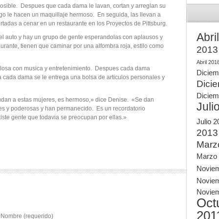
posible. Despues que cada dama le lavan, cortan y arreglan su
go le hacen un maquillaje hermoso. En seguida, las llevan a
rtadas a cenar en un restaurante en los Proyectos de Pittsburg.
Abri
del auto y hay un grupo de gente esperandolas con aplausos y
urante, tienen que caminar por una alfombra roja, estilo como
2013
Abril 201
ulosa con musica y entretenimiento. Despues cada dama
Diciem
a cada dama se le entrega una bolsa de articulos personales y
Dici
Diciem
dan a estas mujeres, es hermoso,» dice Denise. «Se dan
Juli
rtes y poderosas y han permanecido. Es un recordatorio
iste gente que todavia se preocupan por ellas.»
Julio 
2013
Marz
Marzo
Novie
Novie
Novie
Oct
201
Nombre (requerido)