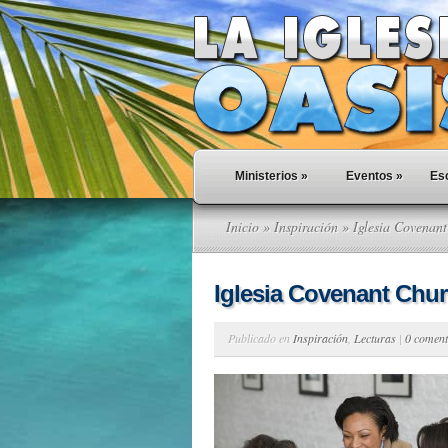
Ministerios
»
Eventos
»
Esc
Inicio
»
Inspiración
» Iglesia Covenan
Iglesia Covenant Chu
Publicado en
Inspiración
,
Lecturas
|
0 coment