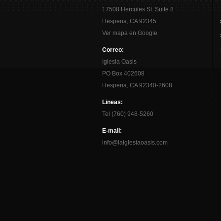
17508 Hercules St. Suite 8
Hesperia, CA 92345
Ver mapa en Google
Correo:
Iglesia Oasis
PO Box 402608
Hesperia, CA 92340-2608
Lineas:
Tel (760) 948-5260
E-mail:
info@laiglesiaoasis.com