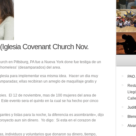
…(Iglesia Covenant Church Nov.
ch en Pittsburg, PA fue a Nueva York done fue testiga de un
 «homeless’ (desamparados) del area.
 iglesia para implementar esa misma idea. Hacer un dia muy
PAO
paradas; ellas recibiran un arreglo de maquillaje gratis y
Rest
Lleg
pies. El 12 de noviembre, mas de 100 mujeres del area de
Call
 Este evento sera el quinto en la cual se ha hecho por cinco
Judit
ntes y listas para la noche, la diferencia es asombrante», dijo
Blen
royecto aun sin dinero. Yo digo: Si esta en el corazon de
Alva
as, individuos y voluntarios que donaron su dinero, tiempo,