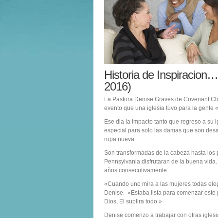
Historia de Inspiracion
2016)
La Pastora Denise Graves de Covenant Chur
evento que una iglesia tuvo para la gente
Ese dia la impacto tanto que regreso a su
especial para solo las damas que son desam
ropa nueva.
Son transformadas de la cabeza hasta los 
Pennsylvania disfrutaran de la buena vida.
años consecutivamente.
«Cuando uno mira a las mujeres todas elega
Denise. «Estaba lista para comenzar este p
Dios, El suplira todo.»
Denise comenzo a trabajar con otras iglesi