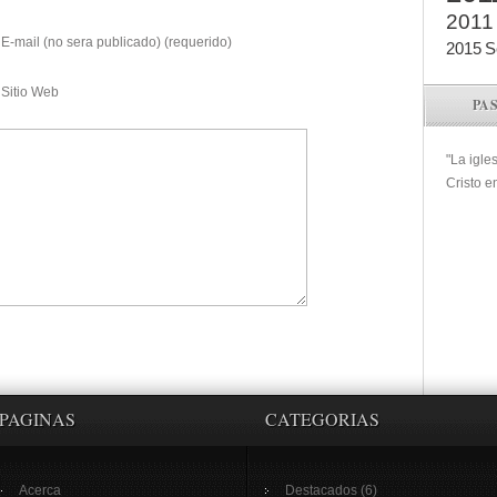
2011
E-mail (no sera publicado) (requerido)
2015
S
Sitio Web
PA
"La igle
Cristo e
PAGINAS
CATEGORIAS
Acerca
Destacados
(6)