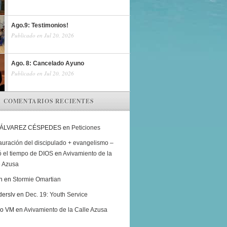
Ago.9: Testimonios!
Publicado en Jul 20, 2026
Ago. 8: Cancelado Ayuno
Publicado en Jul 20, 2026
COMENTARIOS RECIENTES
 ÁLVAREZ CÉSPEDES
en
Peticiones
auración del discipulado + evangelismo –
ó el tiempo de DIOS
en
Avivamiento de la
e Azusa
h
en
Stormie Omartian
derslv
en
Dec. 19: Youth Service
ro VM
en
Avivamiento de la Calle Azusa