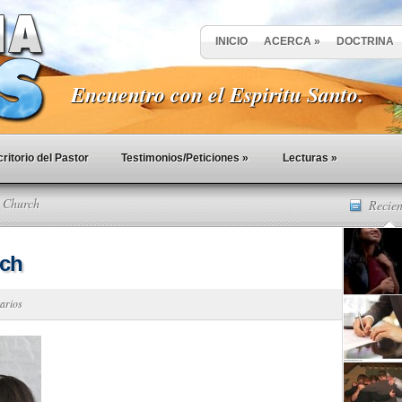
INICIO
ACERCA
»
DOCTRINA
Encuentro con el Espiritu Santo.
ritorio del Pastor
Testimonios/Peticiones
»
Lecturas
»
t Church
Recien
rch
arios