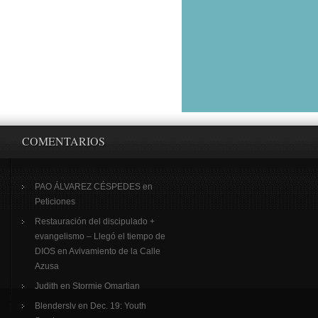
COMENTARIOS
PAO ÁLVAREZ CÉSPEDES
en
Peticiones
Restauración del discipulado +
evangelismo – Llegó el tiempo de
DIOS
en
Avivamiento de la Calle
Azusa
Judith
en
Stormie Omartian
Blenderslv
en
Dec. 19: Youth