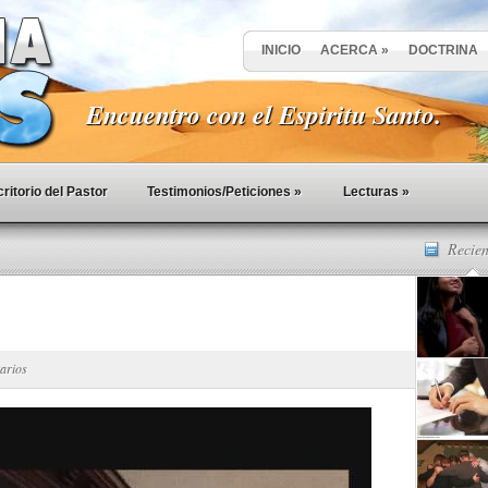
INICIO
ACERCA
»
DOCTRINA
Encuentro con el Espiritu Santo.
ritorio del Pastor
Testimonios/Peticiones
»
Lecturas
»
Recien
arios