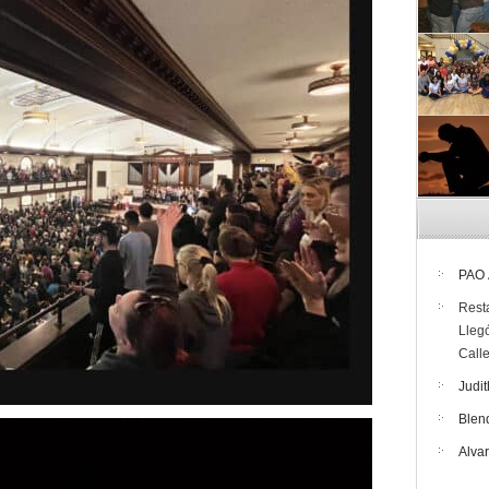
PAO
Rest
Lleg
Call
Judit
Blen
Alva