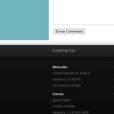
CONTACTO
Dirección:
17508 Hercules St. Suite 8
Hesperia, CA 92345
Ver mapa en Google
Correo:
Iglesia Oasis
PO Box 402608
Hesperia, CA 92340-2608