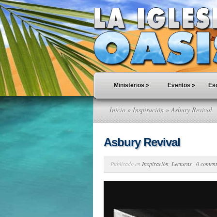
Ministerios
»
Eventos
»
Esc
Inicio
»
Inspiración
» Asbury Revival
Asbury Revival
Publicado en
Inspiración
,
Lecturas
|
0 coment