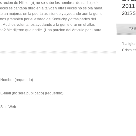
os recien de Hillsong), no se sabe los nombres de nadie, solo
2011
veces se cantaba duro en alta voz y otras veces no se oia nada,
2015
S
abian mujeres en la puerta asistiendo y ayudando aun la gente
os y tambien por el estado de Kentucky y otras partes del
. Muchos voluntarios ayudando a la gente orar en el altar.
PA
? Me dijeron que nadie. (Una porcion del Articulo por Laura
"La igle
Cristo e
Nombre (requerido)
E-mail (no sera publicado) (requerido)
Sitio Web