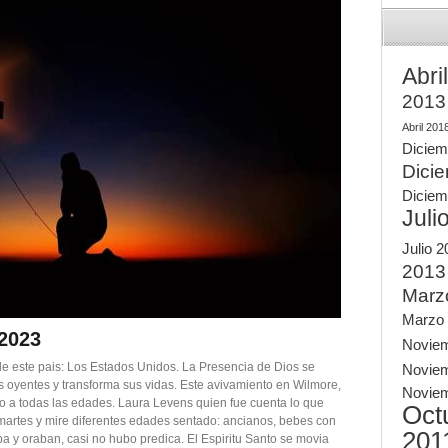
Abri
2013
Abril 201
Diciem
Dici
Diciem
Juli
Julio 
2013
Marz
Marzo
 2023
Novie
de este pais: Los Estados Unidos. La Presencia de Dios se
Novie
s oyentes y transforma sus vidas. Este avivamiento en Wilmore,
Novie
 a todas las edades. Laura Levens quien fue cuenta lo que
Oct
n martes y mire diferentes edades sentado: ancianos, bebes con
201
 y oraban, casi no hubo predica. El Espiritu Santo se movia