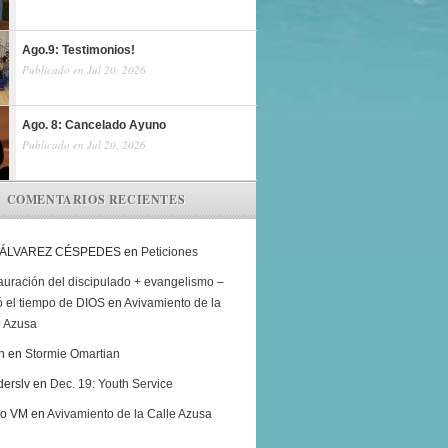
Ago.9: Testimonios!
Publicado en Jul 20, 2026
Ago. 8: Cancelado Ayuno
Publicado en Jul 20, 2026
COMENTARIOS RECIENTES
 ÁLVAREZ CÉSPEDES
en
Peticiones
auración del discipulado + evangelismo –
ó el tiempo de DIOS
en
Avivamiento de la
e Azusa
h
en
Stormie Omartian
derslv
en
Dec. 19: Youth Service
ro VM
en
Avivamiento de la Calle Azusa