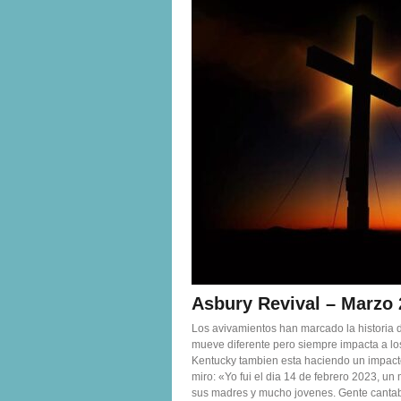
Asbury Revival – Marzo
Los avivamientos han marcado la historia 
mueve diferente pero siempre impacta a lo
Kentucky tambien esta haciendo un impacto
miro: «Yo fui el dia 14 de febrero 2023, u
sus madres y mucho jovenes. Gente cantaba