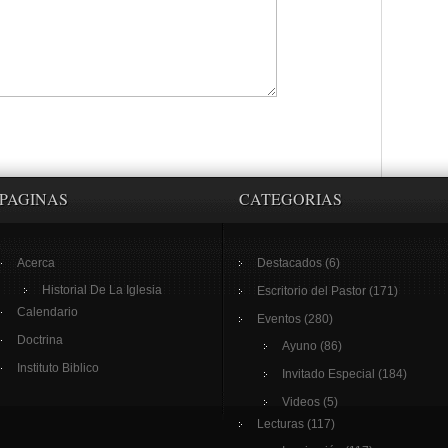
PAGINAS
CATEGORIAS
Acerca
Destacados
(6)
Historial De La Iglesia
Escritorio del Pastor
(171)
Calendario
Eventos
(280)
Doctrina
Ayuno
(86)
Instituto Biblico
Invitado Especial
(184)
Videos
(5)
Lecturas
(117)