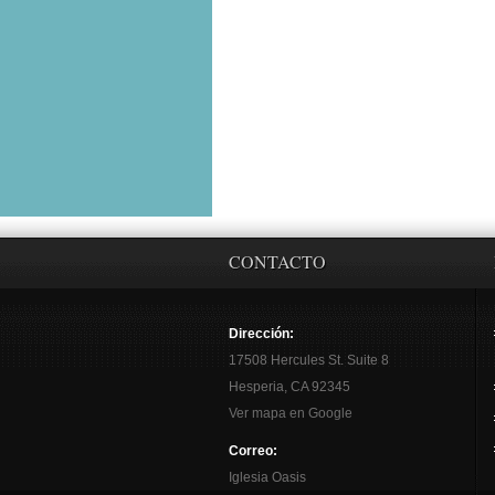
CONTACTO
Dirección:
17508 Hercules St. Suite 8
Hesperia, CA 92345
Ver mapa en Google
Correo:
Iglesia Oasis