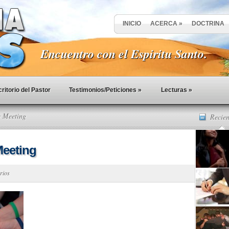
INICIO
ACERCA
»
DOCTRINA
Encuentro con el Espiritu Santo.
ritorio del Pastor
Testimonios/Peticiones
»
Lecturas
»
e Meeting
Recien
Meeting
rios