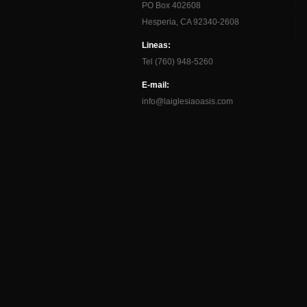
PO Box 402608
Hesperia, CA 92340-2608
Lineas:
Tel (760) 948-5260
E-mail:
info@laiglesiaoasis.com