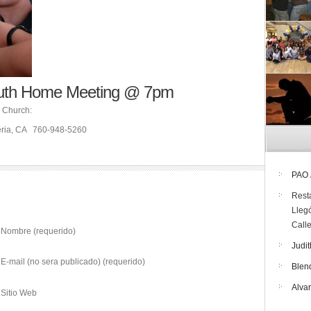
outh Home Meeting @ 7pm
e Church:
eria, CA 760-948-5260
PAO
Rest
Lleg
Call
Nombre (requerido)
Judit
E-mail (no sera publicado) (requerido)
Blen
Alva
Sitio Web