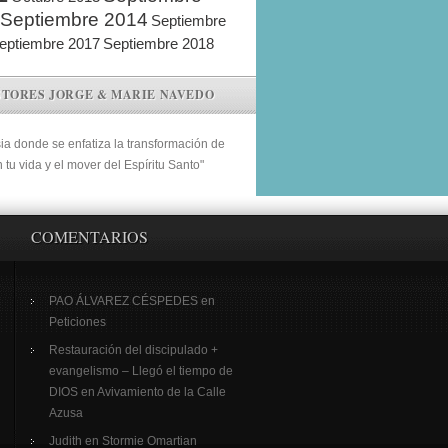
Septiembre 2014
Septiembre
eptiembre 2017
Septiembre 2018
STORES JORGE & MARIE NAVEDO
sia donde se enfatiza la transformación de
n tu vida y el mover del Espíritu Santo"
COMENTARIOS
PAO ÁLVAREZ CÉSPEDES
en
Peticiones
Restauración del discipulado +
evangelismo – Llegó el tiempo de
DIOS
en
Avivamiento de la Calle
Azusa
Judith
en
Stormie Omartian