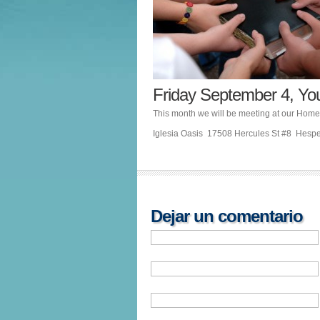
Friday September 4, Y
This month we will be meeting at our Hom
Iglesia Oasis 17508 Hercules St #8 Hesp
Dejar un comentario