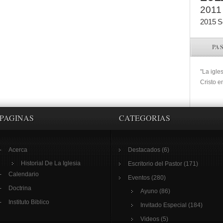
2011
2015
S
PA
"La igle
Cristo e
PAGINAS
CATEGORIAS
Acerca
Destacados
(6)
Historial De La Iglesia
Escritorio del Pastor
(171)
Calendario
Eventos
(280)
Doctrina
Ayuno
(86)
Instituto Biblico
Invitado Especial
(184)
Videos
(5)