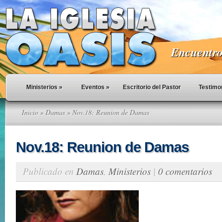
Encuentro 
Ministerios
»
Eventos
»
Escritorio del Pastor
Testimo
Inicio
»
Damas
» Nov.18: Reunion de Damas
Nov.18: Reunion de Damas
Publicado en
Damas
,
Ministerios
|
0 comentarios