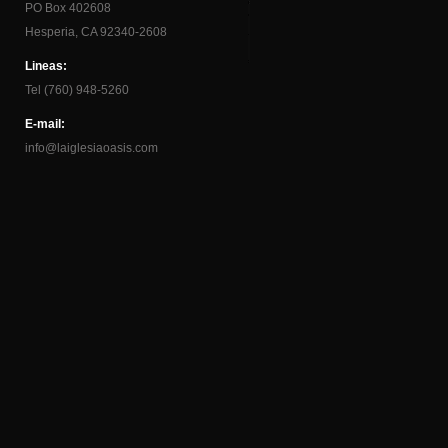
PO Box 402608
Hesperia, CA 92340-2608
Lineas:
Tel (760) 948-5260
E-mail:
info@laiglesiaoasis.com