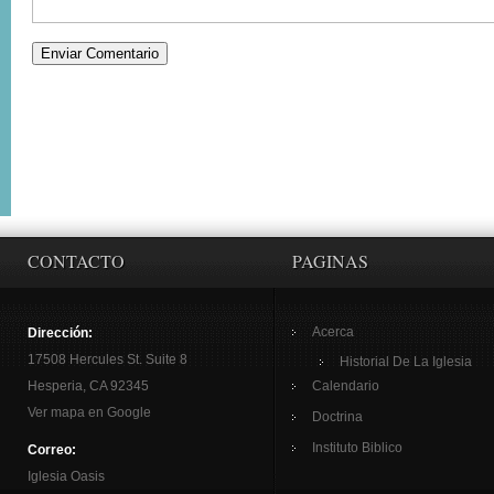
CONTACTO
PAGINAS
Acerca
Dirección:
17508 Hercules St. Suite 8
Historial De La Iglesia
Hesperia, CA 92345
Calendario
Ver mapa en Google
Doctrina
Instituto Biblico
Correo:
Iglesia Oasis