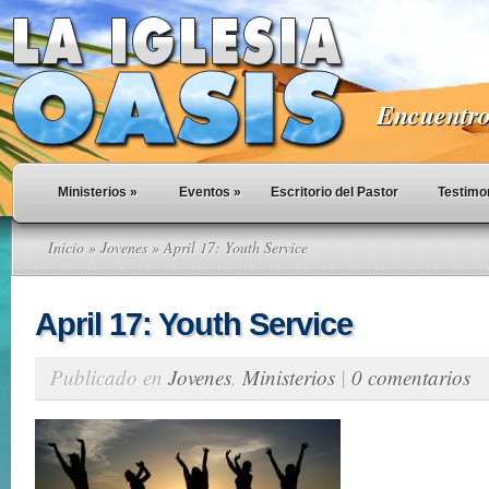
Encuentro 
Ministerios
»
Eventos
»
Escritorio del Pastor
Testimo
Inicio
»
Jovenes
» April 17: Youth Service
April 17: Youth Service
Publicado en
Jovenes
,
Ministerios
|
0 comentarios