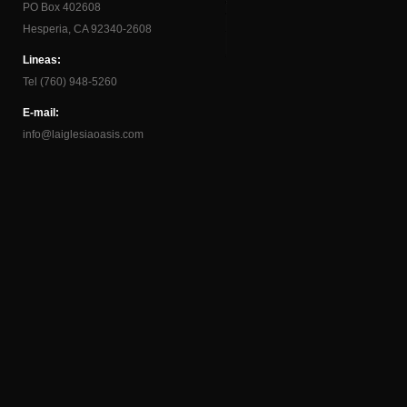
PO Box 402608
Hesperia, CA 92340-2608
Lineas:
Tel (760) 948-5260
E-mail:
info@laiglesiaoasis.com