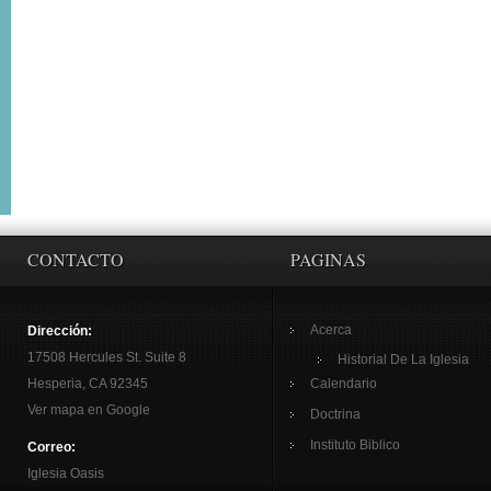
CONTACTO
PAGINAS
Acerca
Dirección:
17508 Hercules St. Suite 8
Historial De La Iglesia
Hesperia, CA 92345
Calendario
Ver mapa en Google
Doctrina
Instituto Biblico
Correo:
Iglesia Oasis