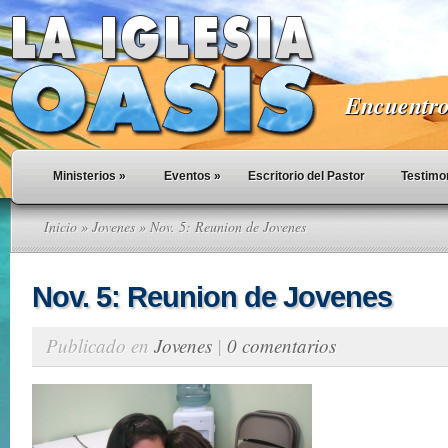
Encuentro 
Ministerios
»
Eventos
»
Escritorio del Pastor
Testimo
Inicio
»
Jovenes
» Nov. 5: Reunion de Jovenes
Nov. 5: Reunion de Jovenes
Publicado en
Jovenes
|
0 comentarios