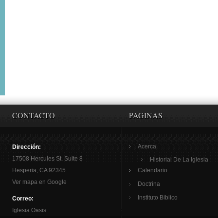
CONTACTO
PAGINAS
Acerca
Dirección:
17508 Hercules St. Suite 8
Historial De La Iglesia
Hesperia, CA 92345
Calendario
Ver mapa en Google
Doctrina
Instituto Biblico
Correo:
Iglesia Oasis