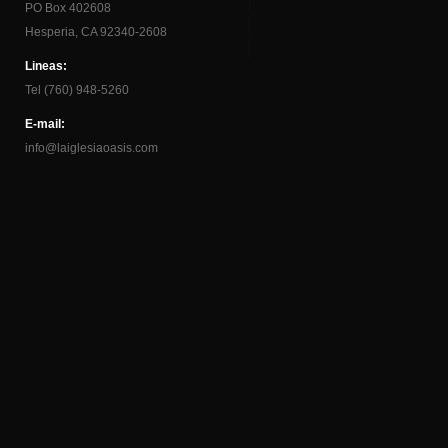
PO Box 402608
Hesperia, CA 92340-2608
Lineas:
Tel (760) 948-5260
E-mail:
info@laiglesiaoasis.com