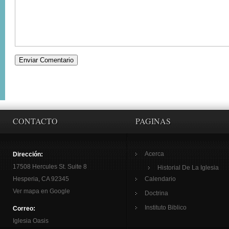
CONTACTO
PAGINAS
Acerca
Dirección:
17508 Hercules St. Suite 8
Historial De La Iglesia
Hesperia, CA 92345
Calendario
Ver mapa en Google
Doctrina
Instituto Biblico
Correo:
Iglesia Oasis