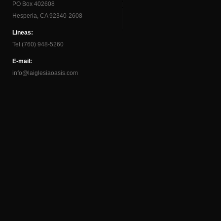
PO Box 402608
Hesperia, CA 92340-2608
Lineas:
Tel (760) 948-5260
E-mail:
info@laiglesiaoasis.com