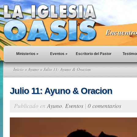
Encuentro 
Ministerios
»
Eventos
»
Escritorio del Pastor
Testimo
Inicio
»
Ayuno
» Julio 11: Ayuno & Oracion
Julio 11: Ayuno & Oracion
Publicado en
Ayuno
,
Eventos
|
0 comentarios