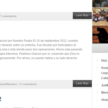
Leer Mas
|
7 comentarios
cion por Nuestro Pastor El 10 de septiembre 2012, nuestro
e Navedo sufrio un embolia. Fue llevado por helicoptero al
 Loma Linda donde paso dos operaciones. Ahora esta pasando
apia Intensiva. Pedimos Oracion por el, creyendo que Dios lo
grosamente. Por ahora, no puede hablar y su lado derecho
PAO
Rest
Lleg
Call
Leer Mas
nios/Peticiones
|
13 comentarios
Judit
Blen
2
Alva