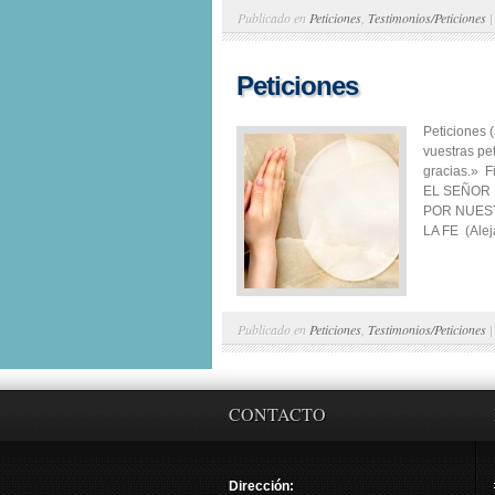
Publicado en
Peticiones
,
Testimonios/Peticiones
Peticiones
Peticiones 
vuestras pe
gracias.»
EL SEÑOR 
POR NUEST
LA FE (Alej
Publicado en
Peticiones
,
Testimonios/Peticiones
CONTACTO
Dirección: