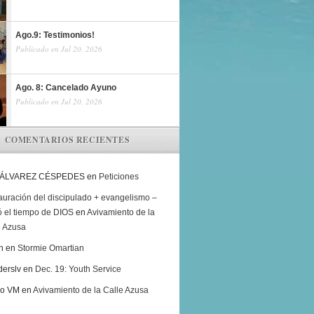
Ago.9: Testimonios!
Publicado en Jul 20, 2026
Ago. 8: Cancelado Ayuno
Publicado en Jul 20, 2026
COMENTARIOS RECIENTES
 ÁLVAREZ CÉSPEDES
en
Peticiones
auración del discipulado + evangelismo –
ó el tiempo de DIOS
en
Avivamiento de la
e Azusa
h
en
Stormie Omartian
derslv
en
Dec. 19: Youth Service
ro VM
en
Avivamiento de la Calle Azusa