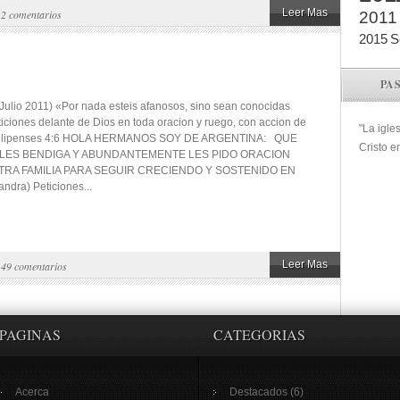
Leer Mas
|
2 comentarios
2011
2015
S
PA
(Julio 2011) «Por nada esteis afanosos, sino sean conocidas
ticiones delante de Dios en toda oracion y ruego, con accion de
"La igle
 Filipenses 4:6 HOLA HERMANOS SOY DE ARGENTINA: QUE
Cristo e
LES BENDIGA Y ABUNDANTEMENTE LES PIDO ORACION
RA FAMILIA PARA SEGUIR CRECIENDO Y SOSTENIDO EN
andra) Peticiones...
Leer Mas
|
49 comentarios
PAGINAS
CATEGORIAS
Acerca
Destacados
(6)