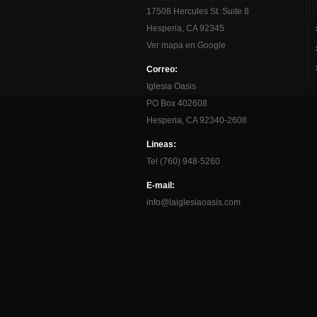
17508 Hercules St. Suite 8
Hesperia, CA 92345
Ver mapa en Google
Correo:
Iglesia Oasis
PO Box 402608
Hesperia, CA 92340-2608
Lineas:
Tel (760) 948-5260
E-mail:
info@laiglesiaoasis.com