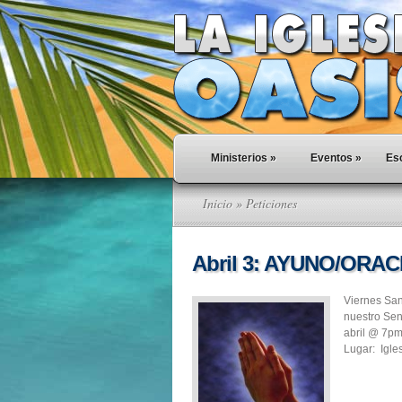
Ministerios
»
Eventos
»
Esc
Inicio
» Peticiones
Abril 3: AYUNO/ORA
Viernes San
nuestro Sen
abril @ 7pm
Lugar: Igle