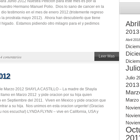
para Junio 2012 Nuestra Peticion para este mes es por la
nuestro Hermano Manuel Polio. Dios lo sano de cancer en la
el dio testimonio en el mes de enero 2012.(tristemente regreso
n la prostrata mayo 2012). Ahora han descubierto que tiene
Abri
l higado. Estamos pidiendo otro milagro para el y pedimos
2013
Abril 201
Diciem
Dici
Leer Mas
|
4 comentarios
Diciem
Juli
012
Julio 
2013
 de Marzo 2012 SHAYLA CASTILLO – La madre de Shayla
Marz
s llamo en Marzo 2012 y pide oracion por su hija quien
Marzo
 en Septiembre del 2011. Viven en Mexico y pide oracion que
trar a su hija. Nos unimos en esta oracion urgente! (Gracias
Novie
u nos escucha!) LYNDA FLYNN – vive en California, USA y
Novie
Novie
Oct
201