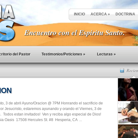
INICIO
ACERCA
»
DOCTRINA
Encuentro con el Espiritu Santo.
ritorio del Pastor
Testimonios/Peticiones
»
Lecturas
»
Recien
CION
to, 3 de abril Ayuno/Oracion @ 7PM Honrando el sacrificio de
or Jesucristo, estaremos ayunando y orando el Viernes, 3 de
. Todos estan invitados! Ven y reciba algo especial de Dios!
sia Oasis 17508 Hercules St. #8 Hesperia, CA ...