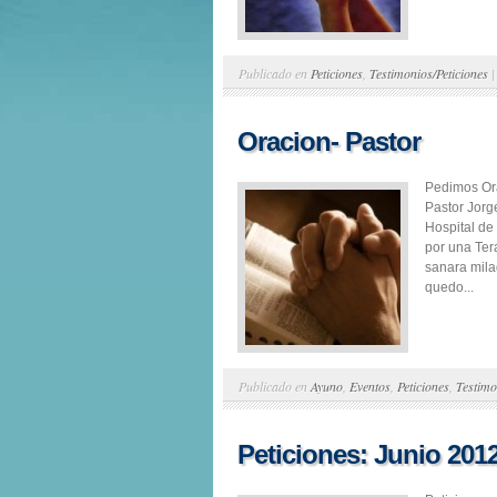
Publicado en
Peticiones
,
Testimonios/Peticiones
Oracion- Pastor
Pedimos Ora
Pastor Jorg
Hospital de
por una Ter
sanara mila
quedo...
Publicado en
Ayuno
,
Eventos
,
Peticiones
,
Testimo
Peticiones: Junio 201