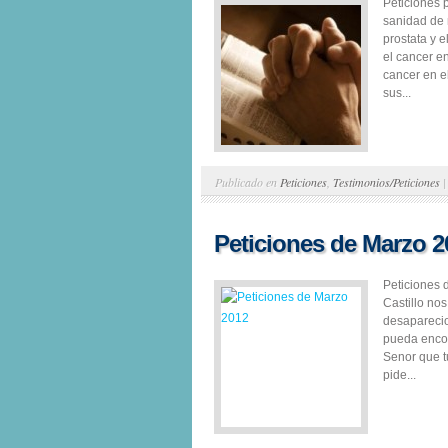
Peticiones 
sanidad de 
prostata y 
el cancer e
cancer en e
sus...
Publicado en
Peticiones
,
Testimonios/Peticiones
Peticiones de Marzo 2
Peticiones
Castillo no
desaparecio
pueda encon
Senor que t
pide...