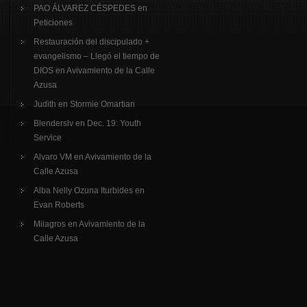
PAO ÁLVAREZ CÉSPEDES
en
Peticiones
Restauración del discipulado +
evangelismo – Llegó el tiempo de
DIOS
en
Avivamiento de la Calle
Azusa
Judith
en
Stormie Omartian
Blenderslv
en
Dec. 19: Youth
Service
Alvaro VM
en
Avivamiento de la
Calle Azusa
Alba Nelly Ozuna Iturbides
en
Evan Roberts
Milagros
en
Avivamiento de la
Calle Azusa