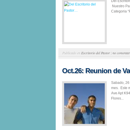
Del Escrito
Nuestro Pas
Categoria “P
Publicado en
Escritorio del Pastor
|
no comentar
Oct.26: Reunion de V
Sabado, 26
mes. Este 
Ave Apt K94
Flores...