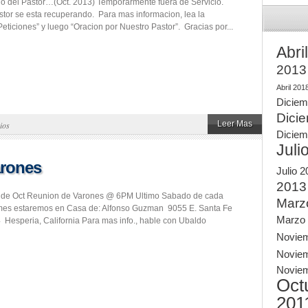
rio del Pastor…(Oct. 2013) Temporarmente fuera de Servicio.
tor se esta recuperando. Para mas informacion, lea la
eticiones” y luego “Oracion por Nuestro Pastor”. Gracias por...
Abri
2013
Abril 201
Diciem
Dici
Leer Mas
ios
Diciem
Juli
arones
Julio 
2013
 de Oct Reunion de Varones @ 6PM Ultimo Sabado de cada
Marz
mes estaremos en Casa de: Alfonso Guzman 9055 E. Santa Fe
Marzo
 Hesperia, California Para mas info., hable con Ubaldo
Novie
Novie
Novie
Oct
201