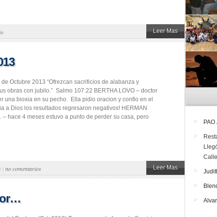
Leer Mas
io
013
 de Octubre 2013 “Ofrezcan sacrificios de alabanza y
us obras con jubilo.” Salmo 107:22 BERTHA LOVO – doctor
 una bioxia en su pecho. Ella pidio oracion y confio en el
ia a Dios los resultados regresaron negativos! HERMAN
– hace 4 meses estuvo a punto de perder su casa, pero
PAO
Rest
Lleg
Call
Leer Mas
s
|
no comentarios
Judit
Blen
stor…
Alva