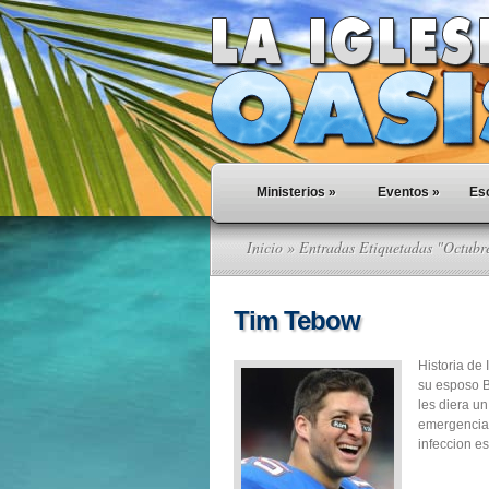
Ministerios
»
Eventos
»
Esc
Inicio
» Entradas Etiquetadas "Octubr
Tim Tebow
Historia de
su esposo B
les diera u
emergencia 
infeccion e