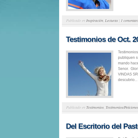
Publicado en
Inspiración
,
Lecturas
|
1 comentar
Testimonios de Oct. 2
Testimonios
publiquen s
mando hacer
Senor. Glor
VINDAS SR. 
descubrio...
Publicado en
Testimonios
,
Testimonios/Peticione
Del Escritorio del Pa