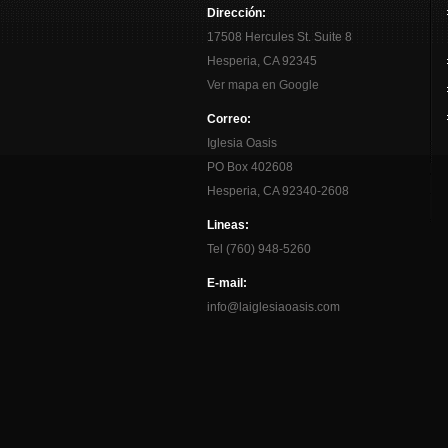
Dirección:
17508 Hercules St. Suite 8
Hesperia, CA 92345
Ver mapa en Google
Correo:
Iglesia Oasis
PO Box 402608
Hesperia, CA 92340-2608
Lineas:
Tel (760) 948-5260
E-mail:
info@laiglesiaoasis.com