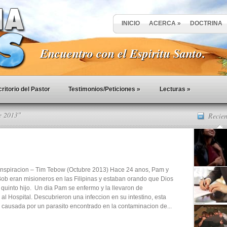
INICIO
ACERCA
»
DOCTRINA
Encuentro con el Espiritu Santo.
ritorio del Pastor
Testimonios/Peticiones
»
Lecturas
»
e 2013"
Recien
 Inspiracion – Tim Tebow (Octubre 2013) Hace 24 anos, Pam y
ob eran misioneros en las Filipinas y estaban orando que Dios
n quinto hijo. Un dia Pam se enfermo y la llevaron de
al Hospital. Descubrieron una infeccion en su intestino, esta
s causada por un parasito encontrado en la contaminacion de...