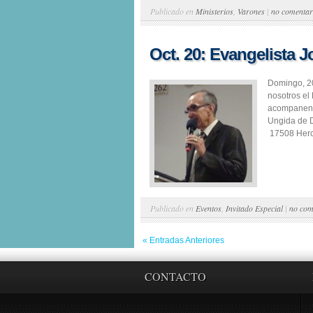
Publicado en
Ministerios
,
Varones
|
no comentar
Oct. 20: Evangelista J
Domingo, 20
nosotros el
acompaneno
Ungida de Di
17508 Hercu
Publicado en
Eventos
,
Invitado Especial
|
no com
« Entradas Anteriores
CONTACTO