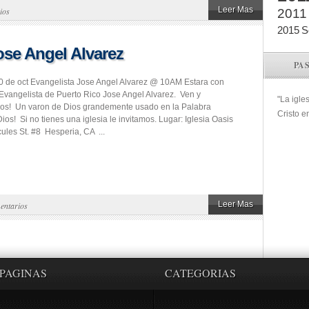
Leer Mas
ios
2011
2015
S
ose Angel Alvarez
PA
 de oct Evangelista Jose Angel Alvarez @ 10AM Estara con
 Evangelista de Puerto Rico Jose Angel Alvarez. Ven y
"La igle
s! Un varon de Dios grandemente usado en la Palabra
Cristo e
os! Si no tienes una iglesia le invitamos. Lugar: Iglesia Oasis
les St. #8 Hesperia, CA ...
Leer Mas
entarios
PAGINAS
CATEGORIAS