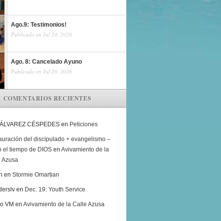
Ago.9: Testimonios!
Publicado en Jul 20, 2026
Ago. 8: Cancelado Ayuno
Publicado en Jul 20, 2026
COMENTARIOS RECIENTES
 ÁLVAREZ CÉSPEDES
en
Peticiones
auración del discipulado + evangelismo –
ó el tiempo de DIOS
en
Avivamiento de la
e Azusa
h
en
Stormie Omartian
derslv
en
Dec. 19: Youth Service
ro VM
en
Avivamiento de la Calle Azusa