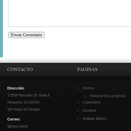
CONTACTO
PAGINAS
Acerca
Dirección:
17508 Hercules St. Suite 8
Historial De La Iglesia
Hesperia, CA 92345
Calendario
Ver mapa en Google
Doctrina
Instituto Biblico
Correo:
Iglesia Oasis