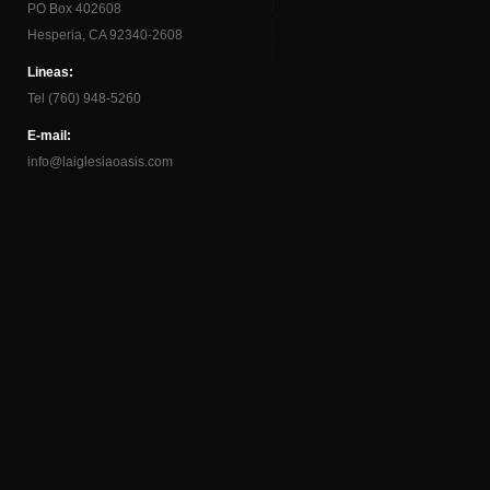
PO Box 402608
Hesperia, CA 92340-2608
Lineas:
Tel (760) 948-5260
E-mail:
info@laiglesiaoasis.com