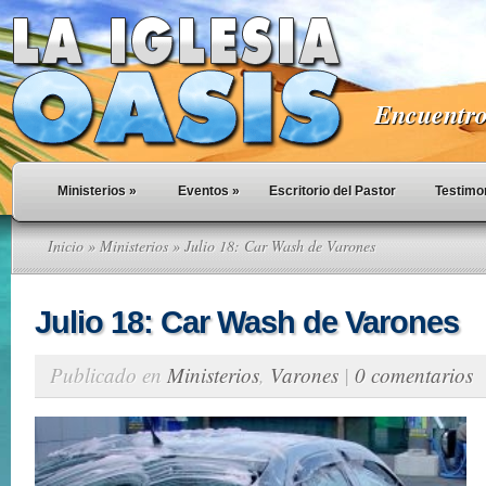
Encuentro 
Ministerios
»
Eventos
»
Escritorio del Pastor
Testimo
Inicio
»
Ministerios
» Julio 18: Car Wash de Varones
Julio 18: Car Wash de Varones
Publicado en
Ministerios
,
Varones
|
0 comentarios