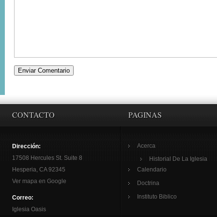
CONTACTO
PAGINAS
Acerca
Dirección:
17508 Hercules St. Suite 8
Historial De La Iglesia
Hesperia, CA 92345
Calendario
Ver mapa en Google
Doctrina
Instituto Biblico
Correo:
Iglesia Oasis