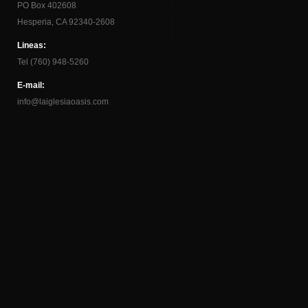
PO Box 402608
Hesperia, CA 92340-2608
Lineas:
Tel (760) 948-5260
E-mail:
info@laiglesiaoasis.com