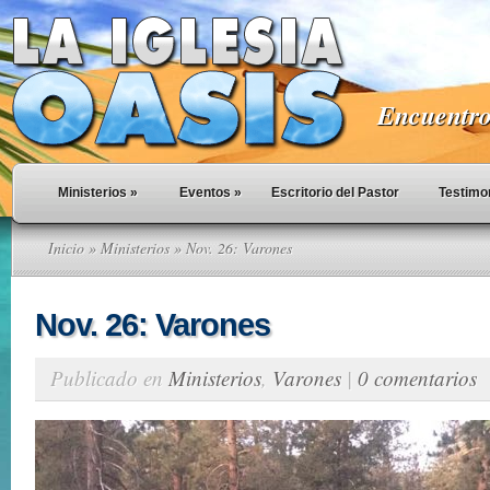
Encuentro 
Ministerios
»
Eventos
»
Escritorio del Pastor
Testimo
Inicio
»
Ministerios
» Nov. 26: Varones
Nov. 26: Varones
Publicado en
Ministerios
,
Varones
|
0 comentarios