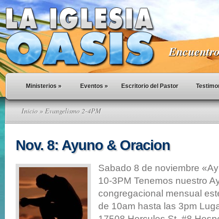
Encuentro 
Ministerios
»
Eventos
»
Escritorio del Pastor
Testimo
Inicio
» Evangelismo 2-4PM
Nov. 8: Ayuno & Oracion
Sabado 8 de noviembre «Ay
10-3PM Tenemos nuestro A
congregacional mensual est
de 10am hasta las 3pm Lugar
17508 Hercules St. #8 Hesper