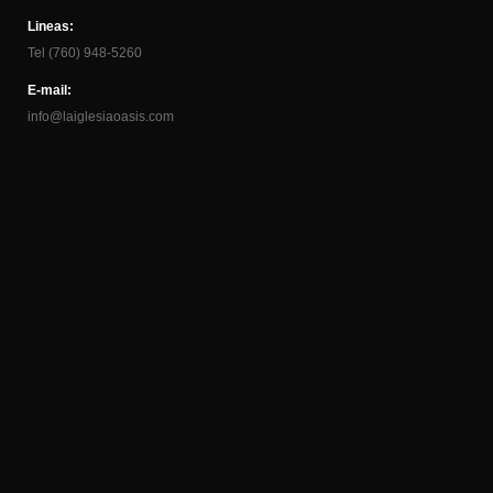
Lineas:
Tel (760) 948-5260
E-mail:
info@laiglesiaoasis.com