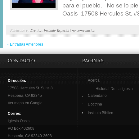
para el pueblo. No se lo pie
Oasis 17508 Hercules St. #8
Publicado en
Eventos
,
Invitado Especial
|
no comentarios
« Entradas Anteriores
CONTACTO
PAGINAS
Acerca
Dirección:
17508 Hercules St. Suite 8
Historial De La Iglesia
Hesperia, CA 92345
Calendario
Ver mapa en Google
Doctrina
Instituto Biblico
Correo:
Iglesia Oasis
PO Box 402608
Hesperia, CA 92340-2608