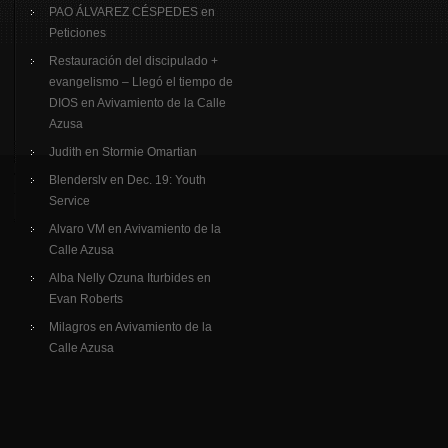
PAO ÁLVAREZ CÉSPEDES
en
Peticiones
Restauración del discipulado +
evangelismo – Llegó el tiempo de
DIOS
en
Avivamiento de la Calle
Azusa
Judith
en
Stormie Omartian
Blenderslv
en
Dec. 19: Youth
Service
Alvaro VM
en
Avivamiento de la
Calle Azusa
Alba Nelly Ozuna Iturbides
en
Evan Roberts
Milagros
en
Avivamiento de la
Calle Azusa