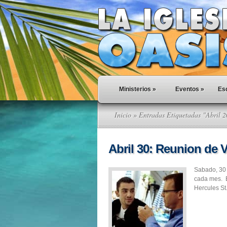
Ministerios
»
Eventos
»
Esc
Inicio
» Entradas Etiquetadas "Abril 
Abril 30: Reunion de 
Sabado, 30
cada mes. E
Hercules St