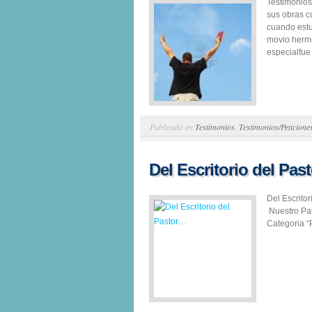
Testimonios
sus obras c
cuando estu
movio herm
especialfue 
Publicado en
Testimonios
,
Testimonios/Peticione
Del Escritorio del Pa
Del Escrito
Nuestro Pas
Categoria “P