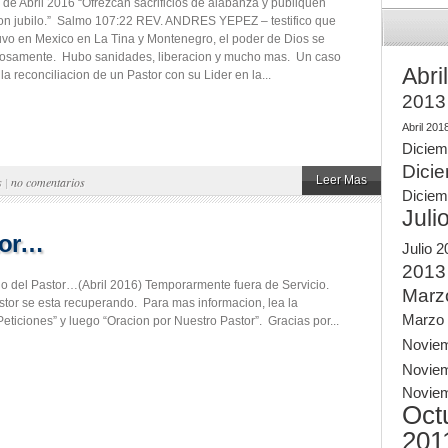
 de Abril 2016 “Ofrezcan sacrificios de alabanza y publiquen
on jubilo.” Salmo 107:22 REV. ANDRES YEPEZ – testifico que
vo en Mexico en La Tina y Montenegro, el poder de Dios se
osamente. Hubo sanidades, liberacion y mucho mas. Un caso
Abri
la reconciliacion de un Pastor con su Lider en la...
2013
Abril 201
Diciem
Dici
Leer Mas
s
|
no comentarios
Diciem
Juli
stor…
Julio 
2013
rio del Pastor…(Abril 2016) Temporarmente fuera de Servicio.
Marz
tor se esta recuperando. Para mas informacion, lea la
Marzo
eticiones” y luego “Oracion por Nuestro Pastor”. Gracias por...
Novie
Novie
Novie
Oct
201