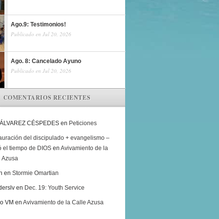
Ago.9: Testimonios!
Publicado en Jul 20, 2026
Ago. 8: Cancelado Ayuno
Publicado en Jul 20, 2026
COMENTARIOS RECIENTES
 ÁLVAREZ CÉSPEDES
en
Peticiones
auración del discipulado + evangelismo –
ó el tiempo de DIOS
en
Avivamiento de la
e Azusa
h
en
Stormie Omartian
derslv
en
Dec. 19: Youth Service
ro VM
en
Avivamiento de la Calle Azusa