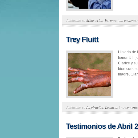
Publicado en
Ministerios
,
Varones
|
no comentar
Trey Fluitt
Historia de 
tienen 5 hi
Clarice y s
bien curios
madre, Clar
Publicado en
Inspiración
,
Lecturas
|
no comenta
Testimonios de Abril 