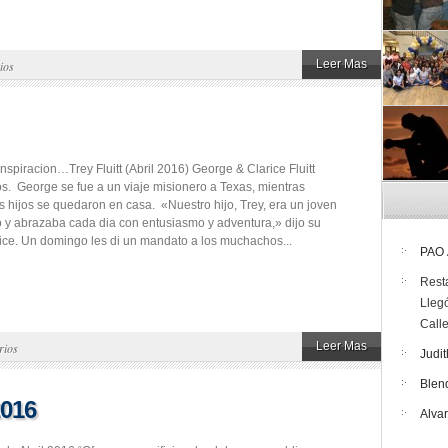
Leer Mas
ios
Inspiracion…Trey Fluitt (Abril 2016) George & Clarice Fluitt
jos. George se fue a un viaje misionero a Texas, mientras
us hijos se quedaron en casa. «Nuestro hijo, Trey, era un joven
o y abrazaba cada dia con entusiasmo y adventura,» dijo su
ice. Un domingo les di un mandato a los muchachos...
PAO
Rest
Lleg
Call
Leer Mas
rios
Judit
Blen
2016
Alva