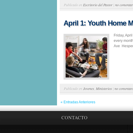
Publicado en
Escritorio del Pastor
|
no comentar
April 1: Youth Home 
Friday, Apr
every month
Ave Hesperi
Publicado en
Jovenes
,
Ministerios
|
no comentar
« Entradas Anteriores
CONTACTO