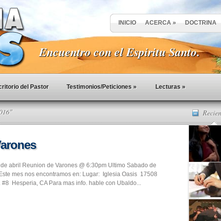
INICIO
ACERCA
»
DOCTRINA
Encuentro con el Espiritu Santo.
ritorio del Pastor
Testimonios/Peticiones
»
Lecturas
»
2016"
Recien
Varones
 de abril Reunion de Varones @ 6:30pm Ultimo Sabado de
ste mes nos encontramos en: Lugar: Iglesia Oasis 17508
. #8 Hesperia, CA Para mas info. hable con Ubaldo...