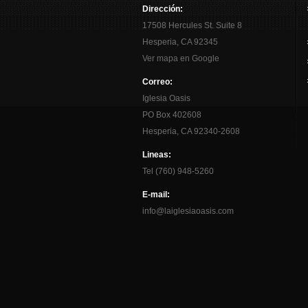
Dirección:
17508 Hercules St. Suite 8
Hesperia, CA 92345
Ver mapa en Google
Correo:
Iglesia Oasis
PO Box 402608
Hesperia, CA 92340-2608
Lineas:
Tel (760) 948-5260
E-mail:
info@laiglesiaoasis.com