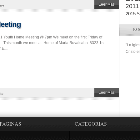
Leer Mas
ios
2011
2015
S
Meeting
PA
il 1 Youth Home Meeting @ 7pm We meet on the first Friday of
. This month we meet at: Home of Maria Ruvalcaba 8323 1st
"La igle
a,...
Cristo e
Leer Mas
ios
PAGINAS
CATEGORIAS