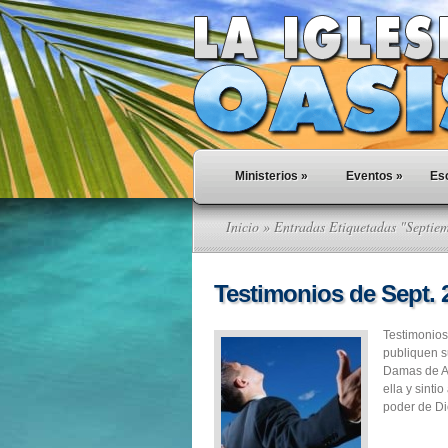
Ministerios
»
Eventos
»
Esc
Inicio
» Entradas Etiquetadas "Septie
Testimonios de Sept. 
Testimonios
publiquen s
Damas de A
ella y sint
poder de Dio