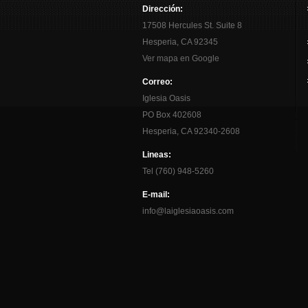
Dirección:
17508 Hercules St. Suite 8
Hesperia, CA 92345
Ver mapa en Google
Correo:
Iglesia Oasis
PO Box 402608
Hesperia, CA 92340-2608
Lineas:
Tel (760) 948-5260
E-mail:
info@laiglesiaoasis.com