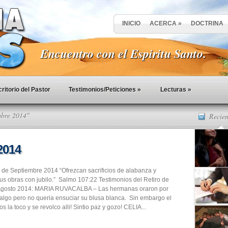
INICIO
ACERCA
»
DOCTRINA
Encuentro con el Espiritu Santo.
ritorio del Pastor
Testimonios/Peticiones
»
Lecturas
»
mbre 2014"
Recien
2014
 de Septiembre 2014 “Ofrezcan sacrificios de alabanza y
us obras con jubilo.” Salmo 107:22 Testimonios del Retiro de
gosto 2014: MARIA RUVACALBA – Las hermanas oraron por
io algo pero no queria ensuciar su blusa blanca. Sin embargo el
s la toco y se revolco alli! Sintio paz y gozo! CELIA...