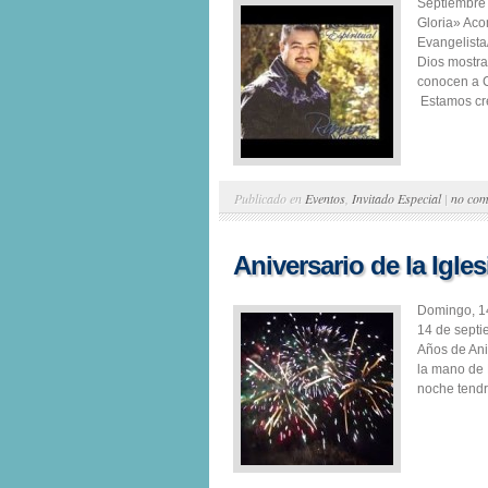
Septiembre 
Gloria» Aco
Evangelist
Dios mostra
conocen a C
Estamos cr
Publicado en
Eventos
,
Invitado Especial
|
no com
Aniversario de la Igle
Domingo, 14
14 de sept
Años de Ani
la mano de 
noche tendr