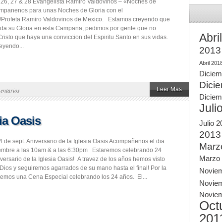
26, 27 & 28 Evangelista Ramiro Valdovinos – «Noches de
mpanenos para unas Noches de Gloria con el
a/Profeta Ramiro Valdovinos de Mexico. Estamos creyendo que
da su Gloria en esta Campana, pedimos por gente que no
Abri
risto que haya una conviccion del Espiritu Santo en sus vidas.
eyendo...
2013
Abril 201
Diciem
Dici
Leer Mas
entarios
Diciem
Juli
sia Oasis
Julio 
2013
 de sept. Aniversario de la Iglesia Oasis Acompañenos el dia
Marz
iembre a las 10am & a las 6:30pm Estaremos celebrando 24
Marzo
versario de la Iglesia Oasis! A travez de los años hemos visto
Dios y seguiremos agarrados de su mano hasta el final! Por la
Novie
emos una Cena Especial celebrando los 24 años. El...
Novie
Novie
Oct
201