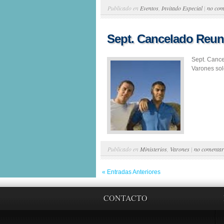
Publicado en
Eventos
,
Invitado Especial
|
no com
Sept. Cancelado Reun
Sept. Canc
Varones sol
Publicado en
Ministerios
,
Varones
|
no comentar
« Entradas Anteriores
CONTACTO