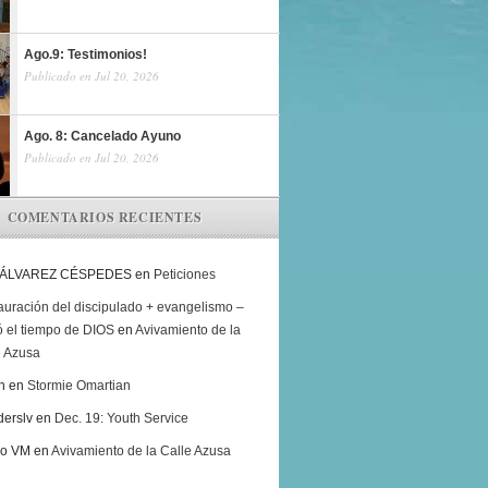
Ago.9: Testimonios!
Publicado en Jul 20, 2026
Ago. 8: Cancelado Ayuno
Publicado en Jul 20, 2026
COMENTARIOS RECIENTES
 ÁLVAREZ CÉSPEDES
en
Peticiones
auración del discipulado + evangelismo –
ó el tiempo de DIOS
en
Avivamiento de la
e Azusa
h
en
Stormie Omartian
derslv
en
Dec. 19: Youth Service
ro VM
en
Avivamiento de la Calle Azusa