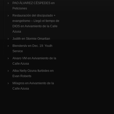
PAO ÁLVAREZ CÉSPEDES
en
Peticiones
Restauración del discipulado +
evangelismo – Llegó el tiempo de
DIOS
en
Avivamiento de la Calle
Azusa
Judith
en
Stormie Omartian
Blenderslv
en
Dec. 19: Youth
Service
Alvaro VM
en
Avivamiento de la
Calle Azusa
Alba Nelly Ozuna Iturbides
en
Evan Roberts
Milagros
en
Avivamiento de la
Calle Azusa