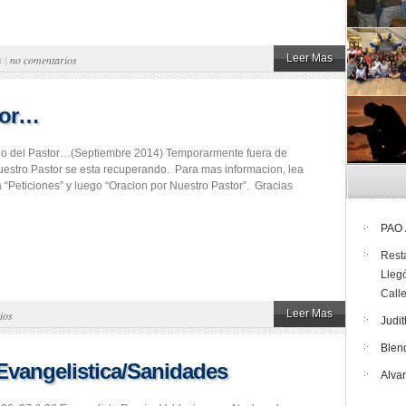
Leer Mas
s
|
no comentarios
stor…
rio del Pastor…(Septiembre 2014) Temporarmente fuera de
uestro Pastor se esta recuperando. Para mas informacion, lea
a “Peticiones” y luego “Oracion por Nuestro Pastor”. Gracias
PAO
Rest
Lleg
Call
Leer Mas
ios
Judit
Blen
Evangelistica/Sanidades
Alva