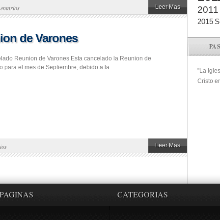
Leer Mas
entarios
2011
2015
S
ion de Varones
PA
elado Reunion de Varones Esta cancelado la Reunion de
o para el mes de Septiembre, debido a la...
"La igle
Cristo e
Leer Mas
ios
PAGINAS
CATEGORIAS