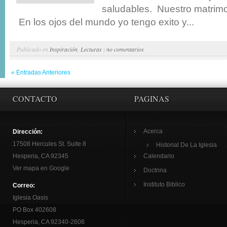
saludables. Nuestro matrimo
En los ojos del mundo yo tengo exito y...
Publicado en
Inspiración
,
Lecturas
|
no comentarios
« Entradas Anteriores
CONTACTO
PAGINAS
Acerca
Dirección:
17508 Hercules St. Suite 8
Historial De La Iglesia
Hesperia, CA 92345
Calendario
Ver mapa en Google
Doctrina
Instituto Biblico
Correo:
Iglesia Oasis
PO Box 402608
Hesperia, CA 92340-2608