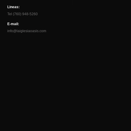
Lineas:
Tel (760) 948-5260
E-mail:
info@laiglesiaoasis.com