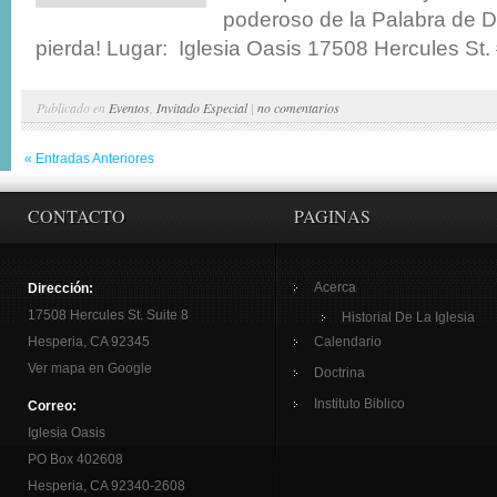
poderoso de la Palabra de D
pierda! Lugar: Iglesia Oasis 17508 Hercules St. 
Publicado en
Eventos
,
Invitado Especial
|
no comentarios
« Entradas Anteriores
CONTACTO
PAGINAS
Acerca
Dirección:
17508 Hercules St. Suite 8
Historial De La Iglesia
Hesperia, CA 92345
Calendario
Ver mapa en Google
Doctrina
Instituto Biblico
Correo:
Iglesia Oasis
PO Box 402608
Hesperia, CA 92340-2608