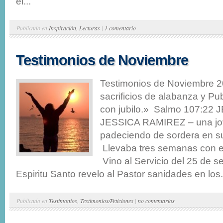
el...
Publicado en
Inspiración
,
Lecturas
|
1 comentario
Testimonios de Noviembre
Testimonios de Noviembre 
sacrificios de alabanza y Pu
con jubilo.» Salmo 107:22
JESSICA RAMIREZ – una jov
padeciendo de sordera en s
Llevaba tres semanas con e
Vino al Servicio del 25 de s
Espiritu Santo revelo al Pastor sanidades en los.
Publicado en
Testimonios
,
Testimonios/Peticiones
|
no comentarios