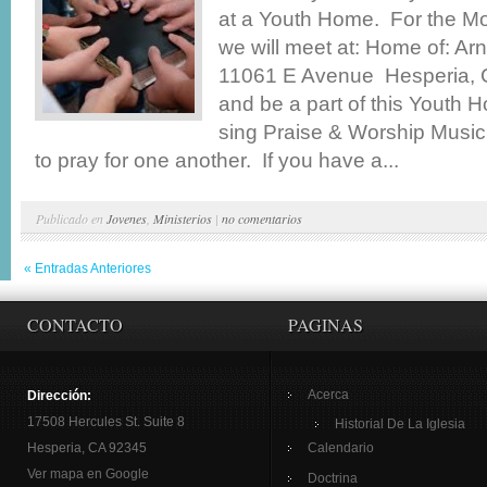
at a Youth Home. For the M
we will meet at: Home of: A
11061 E Avenue Hesperia, 
and be a part of this Youth
sing Praise & Worship Music
to pray for one another. If you have a...
Publicado en
Jovenes
,
Ministerios
|
no comentarios
« Entradas Anteriores
CONTACTO
PAGINAS
Acerca
Dirección:
17508 Hercules St. Suite 8
Historial De La Iglesia
Hesperia, CA 92345
Calendario
Ver mapa en Google
Doctrina