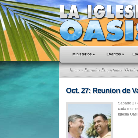
Ministerios
»
Eventos
»
Esc
Inicio
» Entradas Etiquetadas "Octubr
Oct. 27: Reunion de V
Sabado 27 
cada mes no
Iglesia Oas