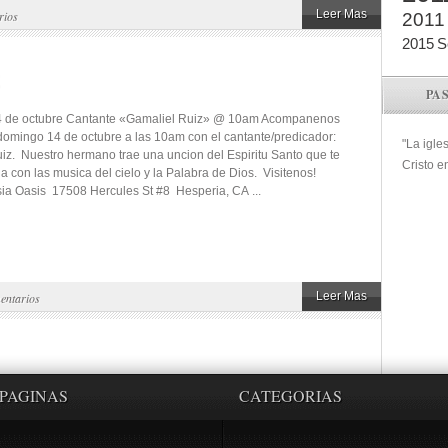
Leer Mas
rios
2011
2015
S
PA
 de octubre Cantante «Gamaliel Ruiz» @ 10am Acompanenos
 domingo 14 de octubre a las 10am con el cantante/predicador:
"La igle
iz. Nuestro hermano trae una uncion del Espiritu Santo que te
Cristo e
da con las musica del cielo y la Palabra de Dios. Visitenos!
sia Oasis 17508 Hercules St #8 Hesperia, CA ...
Leer Mas
entarios
PAGINAS
CATEGORIAS