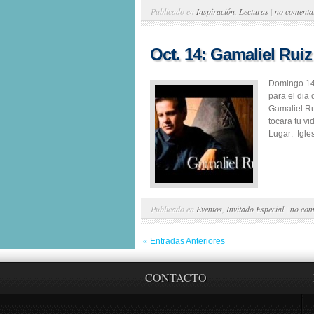
Publicado en
Inspiración
,
Lecturas
|
no comenta
Oct. 14: Gamaliel Ruiz
Domingo 14
para el dia
Gamaliel Ru
tocara tu vi
Lugar: Igle
Publicado en
Eventos
,
Invitado Especial
|
no com
« Entradas Anteriores
CONTACTO