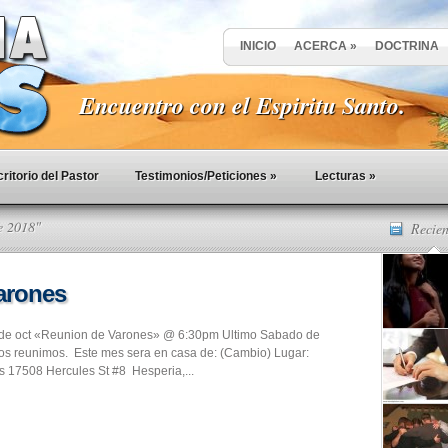
INICIO
ACERCA
»
DOCTRINA
Encuentro con el Espiritu Santo.
ritorio del Pastor
Testimonios/Peticiones
»
Lecturas
»
e 2018"
Recien
arones
de oct «Reunion de Varones» @ 6:30pm Ultimo Sabado de
s reunimos. Este mes sera en casa de: (Cambio) Lugar:
is 17508 Hercules St #8 Hesperia,...