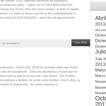
 de Octubre 2018 “Ofrezcan sacrificios de alabanza y
sus obras con jubilo.” Salmo 107:22 FACUNDO GALICIA –
emanas con mucho dolor del nervio sciatico, el dolor le bajaba
 pierna. Le oraba al Senor y por fin se fue completamente el
Abri
r sin cesar!) ALICIA VASQUEZ – venia de una iglesia donde...
2013
Abril 201
Diciem
Dici
Leer Mas
s
|
no comentarios
Diciem
Juli
Julio 
2013
 Inspiracion…Nichol (Oct. 2018) Es increible saber que Nichol
Marz
a vida de transgénero. «Dios me transformo y le pedi que no
Marzo
rar como la vida en la cual sali,» dijo Nichol. Por 20 años,
una lesbiana y tambien se vestia como hombre. A los 8 años, su
Novie
vertio al cristianismo. Su madre comenzo a...
Novie
Novie
Oct
201