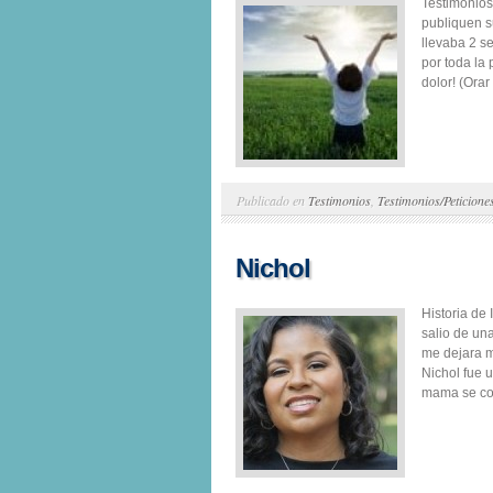
Testimonios
publiquen 
llevaba 2 s
por toda la
dolor! (Ora
Publicado en
Testimonios
,
Testimonios/Peticione
Nichol
Historia de
salio de un
me dejara mi
Nichol fue 
mama se con