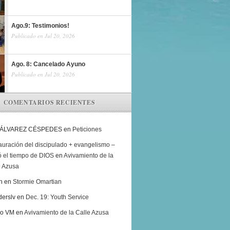
Ago.9: Testimonios!
Publicado en Jul 20, 2026
Ago. 8: Cancelado Ayuno
Publicado en Jul 20, 2026
COMENTARIOS RECIENTES
 ÁLVAREZ CÉSPEDES
en
Peticiones
auración del discipulado + evangelismo –
ó el tiempo de DIOS
en
Avivamiento de la
e Azusa
h
en
Stormie Omartian
derslv
en
Dec. 19: Youth Service
ro VM
en
Avivamiento de la Calle Azusa