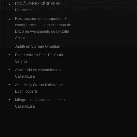
PAO ÁLVAREZ CÉSPEDES
en
Peticiones
Restauración del discipulado +
evangelismo – Llegó el tiempo de
DIOS
en
Avivamiento de la Calle
Azusa
Judith
en
Stormie Omartian
Blenderslv
en
Dec. 19: Youth
Service
Alvaro VM
en
Avivamiento de la
Calle Azusa
Alba Nelly Ozuna Iturbides
en
Evan Roberts
Milagros
en
Avivamiento de la
Calle Azusa