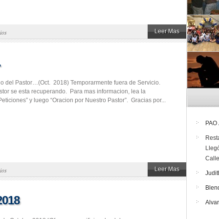
Leer Mas
ios
…
rio del Pastor…(Oct. 2018) Temporarmente fuera de Servicio.
tor se esta recuperando. Para mas informacion, lea la
eticiones” y luego “Oracion por Nuestro Pastor”. Gracias por...
PAO
Rest
Lleg
Call
Leer Mas
ios
Judit
Blen
2018
Alva