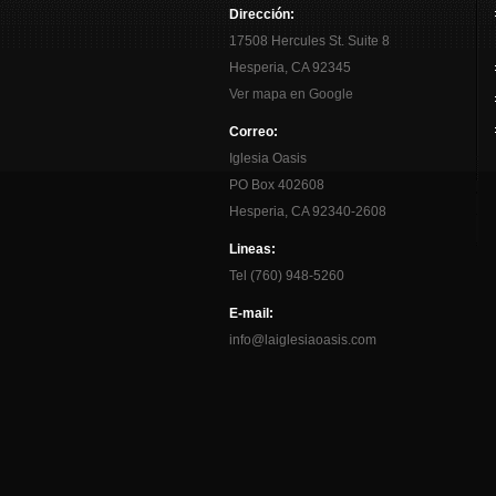
Dirección:
17508 Hercules St. Suite 8
Hesperia, CA 92345
Ver mapa en Google
Correo:
Iglesia Oasis
PO Box 402608
Hesperia, CA 92340-2608
Lineas:
Tel (760) 948-5260
E-mail:
info@laiglesiaoasis.com