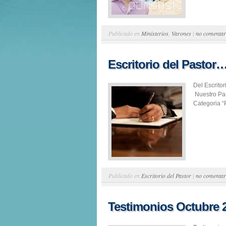
Publicado en
Ministerios
,
Varones
|
no comentar
Escritorio del Pastor
Del Escrito
Nuestro Pas
Categoria “P
Publicado en
Escritorio del Pastor
|
no comentar
Testimonios Octubre 