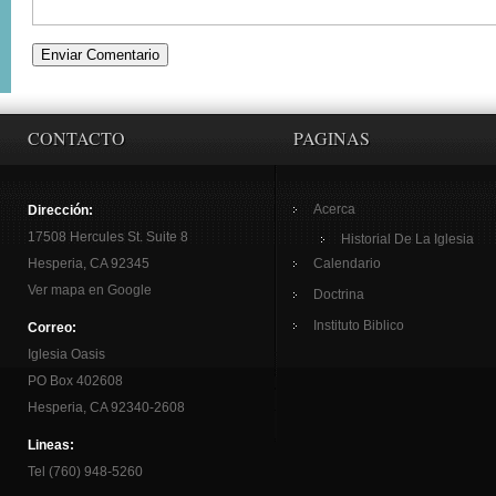
CONTACTO
PAGINAS
Acerca
Dirección:
17508 Hercules St. Suite 8
Historial De La Iglesia
Hesperia, CA 92345
Calendario
Ver mapa en Google
Doctrina
Instituto Biblico
Correo:
Iglesia Oasis
PO Box 402608
Hesperia, CA 92340-2608
Lineas:
Tel (760) 948-5260