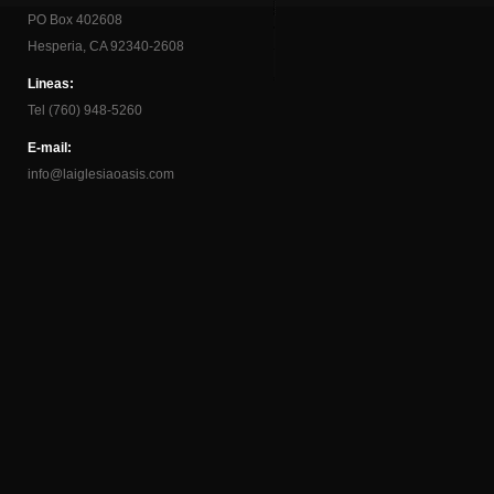
PO Box 402608
Hesperia, CA 92340-2608
Lineas:
Tel (760) 948-5260
E-mail:
info@laiglesiaoasis.com