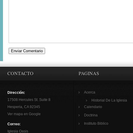
CONTACTO
PAGINAS
Acerca
Dirección:
17508 Hercules St. Suite 8
Historial De La Iglesia
Hesperia, CA 92345
Calendario
Ver mapa en Google
Doctrina
Instituto Biblico
Correo:
Iglesia Oasis