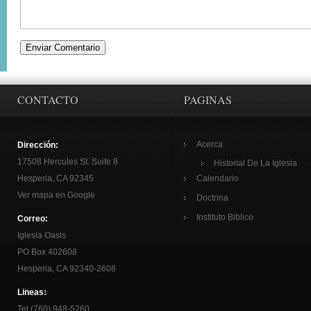
CONTACTO
PAGINAS
Acerca
Dirección:
17508 Hercules St. Suite 8
Historial De La Iglesia
Hesperia, CA 92345
Calendario
Ver mapa en Google
Doctrina
Instituto Biblico
Correo:
Iglesia Oasis
PO Box 402608
Hesperia, CA 92340-2608
Lineas:
Tel (760) 948-5260