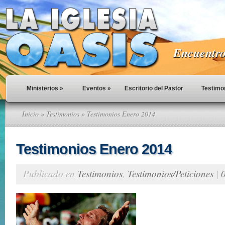
Encuentro 
Ministerios
»
Eventos
»
Escritorio del Pastor
Testimo
Inicio
»
Testimonios
» Testimonios Enero 2014
Testimonios Enero 2014
Publicado en
Testimonios
,
Testimonios/Peticiones
|