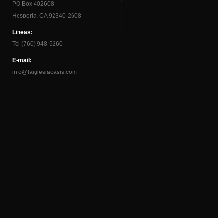
PO Box 402608
Hesperia, CA 92340-2608
Lineas:
Tel (760) 948-5260
E-mail:
info@laiglesiaoasis.com