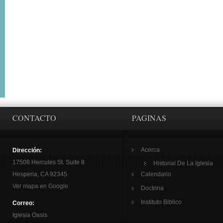
CONTACTO
PAGINAS
Acerca
Dirección:
17508 Hercules St. Suite 8
Historial De La Iglesia
Hesperia, CA 92345
Calendario
Ver mapa en Google
Doctrina
Instituto Biblico
Correo:
Iglesia Oasis