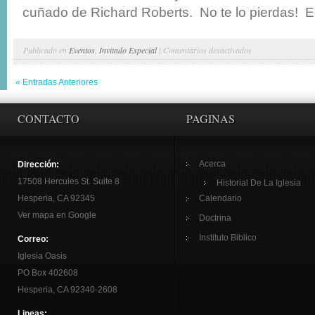
cuñado de Richard Roberts. No te lo pierdas! E
en
Publicado en
Eventos
,
Invitado Especial
|
Comentarios desactivados
Feb.5:
« Entradas Anteriores
Cheryl
&
CONTACTO
PAGINAS
Harry
Salem
Acerca
Dirección:
17508 Hercules St. Suite 8
Historial De La Iglesia
Hesperia, CA 92345
Calendario
Ver mapa en Google
Doctrina
Instituto Biblico
Correo:
Iglesia Oasis
PO Box 402608
Hesperia, CA 92340-2608
Lineas: