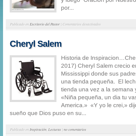
por...
en
Publicado en
Escritorio del Pastor
|
Comentarios desactivados
Del
Escritorio
Cheryl Salem
del
Pastor…
Historia de Inspiracion…Che
2017) Cheryl Salem crecio e
Mississippi donde sus padr
una tienda pequeña. El lech
tienda una vez a la semana y 
«Niña pequeña, un dia tu va
America.» «Y yo le crei,» di
sueño que Dios puso en su...
Publicado en
Inspiración
,
Lecturas
|
no comentarios